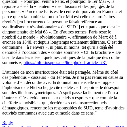
question : « Pourquoi venir à Paris, et pourquoi le 1er Mai », la
réponse a été à la « hauteur » des illusions et des préjugés de la
personne : « Parce que Paris est le centre du pouvoir en France » et
parce que « la manifestation du 1er Mai est celle des prolétaires
révoltés [en l’occurrence la personne faisait reférence au
syndicalisme « révolutionnaire » de SUD !] et « parce que c’est le
cinquantenaire de Mai 68 ». En d’autres termes, Paris reste le
nombril du monde « révolutionnaire », affirmation de Marx déjà
erronée en 1848, et depuis longtemps totalement délirante. C’est du
centralisme « à l’envers », ni plus, ni moins, tel qu’il a déjà été
dénoncé à l’occasion des « contre-sommets » Cf. la brochure « De
la suite dans les idées : quelques critiques de la pratique des contre-
sommets »,
https://infokiosques.net/lire.php?id_article=731
L’attitude de mon interlocutrice était très partagée. Même du côté
des prétendus « casseurs » du 1er Mai. Je n’ai pas remis en cause sa
volonté d’en découdre avec la domination mais elle me rappela
l’aphorisme de Nietzsche, je cite de tête : « L’espoir et le désespoir
sont des illusions symétriques. L’esprit passe facilement de l’un à
l’autre ». C’est évidemment sur de tels « espoirs » que compte la
chefferie « invisible » qui, derrière ses cris insurrectionnels
démagogiques, rencontre les responsables de SUD, tente d’avoir des
activités communes avec eux et racole dans ce sens.”
Reply