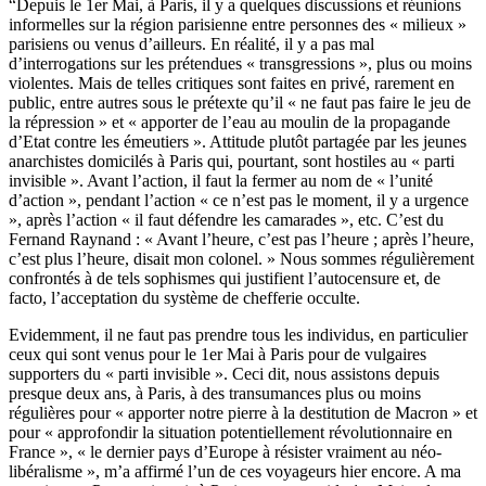
“Depuis le 1er Mai, à Paris, il y a quelques discussions et réunions
informelles sur la région parisienne entre personnes des « milieux »
parisiens ou venus d’ailleurs. En réalité, il y a pas mal
d’interrogations sur les prétendues « transgressions », plus ou moins
violentes. Mais de telles critiques sont faites en privé, rarement en
public, entre autres sous le prétexte qu’il « ne faut pas faire le jeu de
la répression » et « apporter de l’eau au moulin de la propagande
d’Etat contre les émeutiers ». Attitude plutôt partagée par les jeunes
anarchistes domicilés à Paris qui, pourtant, sont hostiles au « parti
invisible ». Avant l’action, il faut la fermer au nom de « l’unité
d’action », pendant l’action « ce n’est pas le moment, il y a urgence
», après l’action « il faut défendre les camarades », etc. C’est du
Fernand Raynand : « Avant l’heure, c’est pas l’heure ; après l’heure,
c’est plus l’heure, disait mon colonel. » Nous sommes régulièrement
confrontés à de tels sophismes qui justifient l’autocensure et, de
facto, l’acceptation du système de chefferie occulte.
Evidemment, il ne faut pas prendre tous les individus, en particulier
ceux qui sont venus pour le 1er Mai à Paris pour de vulgaires
supporters du « parti invisible ». Ceci dit, nous assistons depuis
presque deux ans, à Paris, à des transumances plus ou moins
régulières pour « apporter notre pierre à la destitution de Macron » et
pour « approfondir la situation potentiellement révolutionnaire en
France », « le dernier pays d’Europe à résister vraiment au néo-
libéralisme », m’a affirmé l’un de ces voyageurs hier encore. A ma