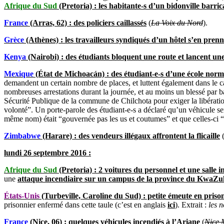
Afrique du Sud
(Pretoria) : les habitante-s d’un bidonville barr
France
(Arras, 62) : des policiers caillassés
(
La Voix du Nord
).
Grèce
(Athènes) : les travailleurs syndiqués d’un hôtel s’en pren
Kenya
(Nairobi) : des étudiants bloquent une route et lancent un
Mexique
(État de Michoacán) : des étudiant-e-s d’une école norma
demandent un certain nombre de places, et luttent également dans le c
nombreuses arrestations durant la journée, et au moins un blessé par bal
Sécurité Publique de la commune de Chilchota pour exiger la libérati
volonté”. Un porte-parole des étudiant-e-s a déclaré qu’un véhicule s
même nom) était “gouvernée pas les us et coutumes” et que celles-ci “
Zimbabwe
(Harare) : des vendeurs illégaux affrontent la flicaille
lundi 26 septembre 2016 :
Afrique du Sud
(Pretoria) : 2 voitures du personnel et une salle 
une
attaque incendiaire sur un campus de la province du KwaZu
États-Unis
(Turbeville, Caroline du Sud) : petite émeute en priso
prisonnier enfermé dans cette taule (c’est en anglais
ici
). Extrait :
les 
France
(Nice, 06) : quelques véhicules incendiés à l’Ariane
(
Nice 