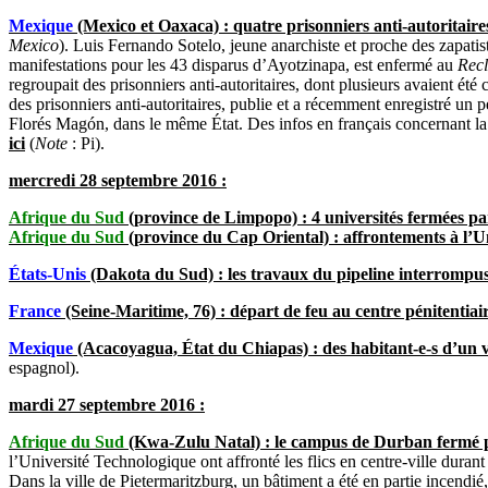
Mexique
(Mexico et Oaxaca) : quatre prisonniers anti-autoritaire
Mexico
). Luis Fernando Sotelo, jeune anarchiste et proche des zapati
manifestations pour les 43 disparus d’Ayotzinapa, est enfermé au
Recl
regroupait des prisonniers anti-autoritaires, dont plusieurs avaient ét
des prisonniers anti-autoritaires, publie et a récemment enregistré u
Florés Magón, dans le même État. Des infos en fran
ça
is concernant l
ici
(
Note
: Pi).
mercredi 28 septembre 2016 :
Afrique du Sud
(province de Limpopo) : 4 universités fermées par
Afrique du Sud
(province du Cap Oriental) : affrontements à l’U
États-Unis
(Dakota du Sud) : les travaux du pipeline interrompus
France
(Seine-Maritime, 76) : départ de feu au centre pénitentia
Mexique
(Acacoyagua, État du Chiapas) : des habitant-e-s d’un vi
espagnol).
mardi 27 septembre 2016 :
Afrique du Sud
(Kwa-Zulu Natal) : le campus de Durban fermé pour
l’Université Technologique ont affronté les flics en centre-ville durant 
Dans la ville de Pietermaritzburg, un bâtiment a été en partie incendié,