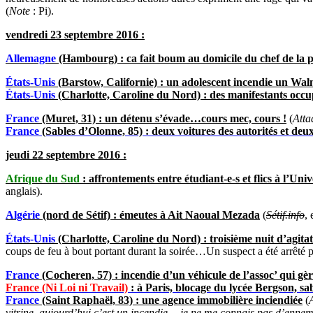
(
Note
: Pi).
vendredi 23 septembre 2016 :
Allemagne
(Hambourg) : ca fait boum au domicile du chef de la po
États-Unis
(Barstow, Californie) : un adolescent incendie un Walm
États-Unis
(Charlotte, Caroline du Nord) : des manifestants occup
France
(Muret, 31) : un détenu s’évade…cours mec, cours !
(
Atta
France
(Sables d’Olonne, 85) : deux voitures des autorités et deu
jeudi 22 septembre 2016 :
Afrique du Sud
: affrontements entre étudiant-e-s et flics à l’Un
anglais).
Algérie
(nord de Sétif) : émeutes à Ait Naoual Mezada
(
Sétif.info
, 
États-Unis
(Charlotte, Caroline du Nord) : troisième nuit d’agita
coups de feu à bout portant durant la soirée…Un suspect a été arrêté par
France
(Cocheren, 57) : incendie d’un véhicule de l’assoc’ qui gère
France (Ni Loi ni Travail)
: à Paris, blocage du lycée Bergson, s
France
(Saint Raphaël, 83) : une agence immobilière inciendiée
(
vitrine, aujourd’hui c’est un incendie… je ne me connais pas d’ennemis