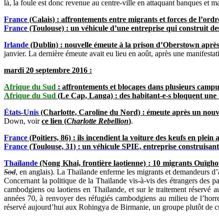
là, la foule est donc revenue au centre-ville en attaquant banques et m
France
(Calais) : affrontements entre migrants et forces de l’ordr
France
(Toulouse) : un véhicule d’une entreprise qui construit de
Irlande
(Dublin) : nouvelle émeute à la prison d’Oberstown après
janvier. La dernière émeute avait eu lieu en août, après une manifestat
mardi 20 septembre 2016 :
Afrique du Sud
: affrontements et blocages dans plusieurs campu
Afrique du Sud
(Le Cap, Langa) : des habitant-e-s bloquent une 
États-Unis
(Charlotte, Caroline du Nord) : émeute après un nouvea
Down, voir
ce lien (
Charlotte Rebellion
)
.
France
(Poitiers, 86) : ils incendient la voiture des keufs en plei
France
(Toulouse, 31) : un véhicule SPIE, entreprise construisant
Thaïlande
(Nong Khai, frontière laotienne) : 10 migrants Ouïgh
Sod
, en anglais). La Thaïlande enferme les migrants et demandeurs d’
Concernant la politique de la Thaïlande vis-à-vis des étrangers des p
cambodgiens ou laotiens en Thaïlande, et sur le traitement réservé au
années 70, à renvoyer des réfugiés cambodgiens au milieu de l’horr
réservé aujourd’hui aux Rohingya de Birmanie, un groupe plutôt de cul