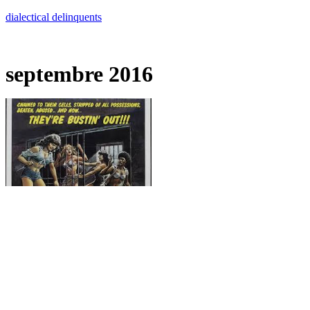
Skip
dialectical delinquents
to
content
septembre 2016