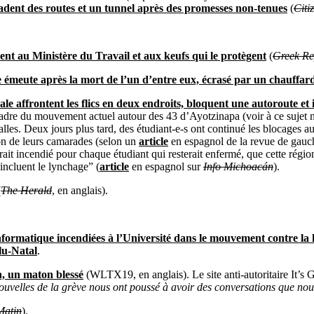
icadent des routes et un tunnel après des promesses non-tenues
(
Citi
nent au Ministère du Travail et aux keufs qui le protègent
(
Greek Re
e émeute après la mort de l’un d’entre eux, écrasé par un chauffar
le affrontent les flics en deux endroits, bloquent une autoroute et
adre du mouvement actuel autour des 43 d’Ayotzinapa (voir à ce sujet n
les. Deux jours plus tard, des étudiant-e-s ont continué les blocages aut
on de leurs camarades (selon un
article
en espagnol de la revue de gau
erait incendié pour chaque étudiant qui resterait enfermé, que cette ré
incluent le lynchage” (
article
en espagnol sur
Info Michoacán
).
(
The Herald
, en anglais).
informatique incendiées à l’Université dans le mouvement contre la h
lu-Natal
.
n, un maton blessé
(WLTX19, en anglais). Le site anti-autoritaire It’s
nouvelles de la grève
nous ont poussé à avoir des conversations que nous 
Matin
).