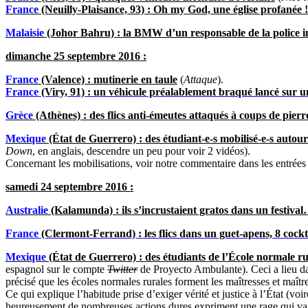
France
(Neuilly-Plaisance, 93) : Oh my God, une église profanée !
Malaisie
(Johor Bahru) : la BMW d’un responsable de la police i
dimanche 25 septembre 2016 :
France
(Valence) : mutinerie en taule
(
Attaque
).
France
(Viry, 91) : un véhicule préalablement braqué lancé sur 
Grèce
(Athènes) : des flics anti-émeutes attaqués à coups de pierre
Mexique
(État de Guerrero) : des étudiant-e-s mobilisé-e-s autou
Down
, en anglais, descendre un peu pour voir 2 vidéos).
Concernant les mobilisations, voir notre commentaire dans les entrée
samedi 24 septembre 2016 :
Australie
(Kalamunda) : ils s’incrustaient gratos dans un festival
France
(Clermont-Ferrand) : les flics dans un guet-apens, 8 cockt
Mexique
(État de Guerrero) : des étudiants de l’École normale r
espagnol sur le compte
Twitter
de Proyecto Ambulante). Ceci a lieu dan
précisé que les écoles normales rurales forment les maîtresses et maît
Ce qui explique l’habitude prise d’exiger vérité et justice à l’État (
heureusement de nombreuses actions dures expriment une rage qui va a