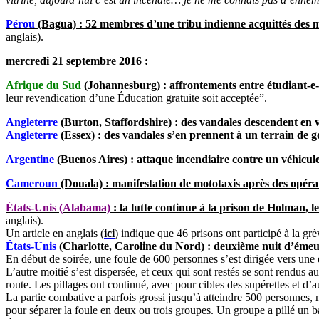
Pérou
(Bagua) : 52 membres d’une tribu indienne acquittés des me
anglais).
mercredi 21 septembre 2016 :
Afrique du Sud
(Johannesburg) : affrontements entre étudiant-e-s
leur revendication d’une Éducation gratuite soit acceptée”.
Angleterre
(Burton, Staffordshire) : des vandales descendent en v
Angleterre
(Essex) : des vandales s’en prennent à un terrain de g
Argentine
(Buenos Aires) : attaque incendiaire contre un véhicule
Cameroun
(Douala) : manifestation de mototaxis après des opérat
États-Unis (Alabama)
: la lutte continue à la prison de Holman, le
anglais).
Un article en anglais (
ici
) indique que 46 prisons ont participé à la grè
États-Unis
(Charlotte, Caroline du Nord) : deuxième nuit d’émeut
En début de soirée, une foule de 600 personnes s’est dirigée vers une é
L’autre moitié s’est dispersée, et ceux qui sont restés se sont rendus 
route. Les pillages ont continué, avec pour cibles des supérettes et d
La partie combative a parfois grossi jusqu’à atteindre 500 personnes, 
pour séparer la foule en deux ou trois groupes. Un groupe a pillé un ba