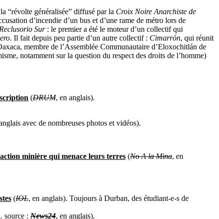
a “révolte généralisée” diffusé par la
Croix Noire Anarchiste de
accusation d’incendie d’un bus et d’une rame de métro lors de
Reclusorio Sur
: le premier a été le moteur d’un collectif qui
ero
. Il fait depuis peu partie d’un autre collectif :
Cimarrón
, qui réunit
rmé à Oaxaca, membre de l’Assemblée Communautaire d’Eloxochitlán de
rmisme, notamment sur la question du respect des droits de l’homme)
scription
(
DRUM
, en anglais).
 anglais avec de nombreuses photos et vidéos).
action minière qui menace leurs terres
(
No A la Mina
, en
stes
(
IOL
, en anglais). Toujours à Durban, des étudiant-e-s de
n… source :
News24
, en anglais).