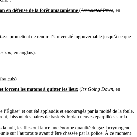
ion en défense de la forêt amazonienne
(
Associated Press
, en
nt-e-s promettent de rendre l’Université ingouvernable jusqu’à ce que
orizon
, en anglais).
 fran
ça
is)
t forcent les matons à quitter les lieux
(
It’s Going Down
, en
 l’Église” et ont été applaudis et encouragés par la moitié de la foule.
ent, laissant des paires de baskets Jordan neuves éparpillées sur la
s la nuit, les flics ont lancé une énorme quantité de gaz lacrymogène
réunie sur l’autoroute avant d’être chassée par la police. À ce moment-