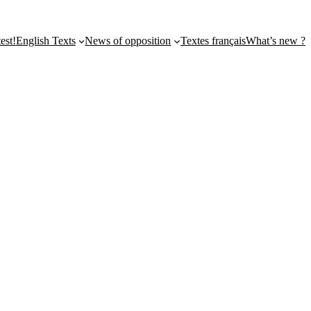
st!
English Texts
News of opposition
Textes français
What’s new ?