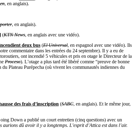
zen
, en anglais).
porter
, en anglais).
d
(
KTN News
, en anglais avec une vidéo).
 incendient deux bus
(
El Universal
, en espagnol avec une vidéo). Ils
otre commentaire dans les entrées du 24 septembre). Il y a eu de
oroutiers, ont incendié 5 véhicules et pris en otage le Directeur de la
che
Proceso
). L’otage a plus tard été libéré comme “preuve de bonne
gion du Plateau Purépecha (où vivent les communautés indiennes du
ausse des frais d’inscription
(
SABC
, en anglais). Et le même jour,
 Going Down a publié un court entretien (cinq questions) avec un
aurions dû avoir il y a longtemps. L’esprit d’Attica est dans l’air.