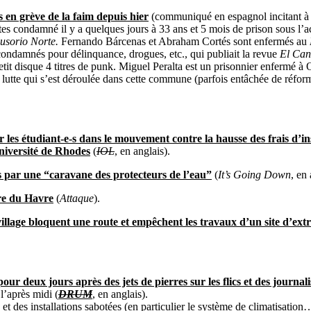
s en grève de la faim depuis hier
(communiqué en espagnol incitant à l
stes condamné il y a quelques jours à 33 ans et 5 mois de prison sous l’
usorio Norte.
Fernando Bárcenas et Abraham Cortés sont enfermés au
é condamnés pour délinquance, drogues, etc., qui publiait la revue
El Can
n petit disque 4 titres de punk. Miguel Peralta est un prisonnier enfe
a lutte qui s’est déroulée dans cette commune (parfois entâchée de réfo
 les étudiant-e-s dans le mouvement contre la hausse des frais d’in
niversité de Rhodes
(
IOL
, en anglais).
 par une “caravane des protecteurs de l’eau”
(
It’s Going Down
, en
ire du Havre
(
Attaque
).
llage bloquent une route et empêchent les travaux d’un site d’extr
 deux jours après des jets de pierres sur les flics et des journali
l’après midi (
DRUM
, en anglais).
 et des installations sabotées (en particulier le système de climatisatio