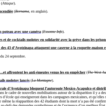
(
Attaque
).
ncendiée
(
Bernama
, en anglais).
un poteau avec une caméra
(
Essonne Info
).
s et de cocktails molotov en solidarité avec la grève dans les priso
r des 43 d’Ayotzinapa attaquent une caserne à la roquette-maison et 
s du 24 septembre.
….et affrontent les anti-émeutes venus les en empêcher
(
The West Au
ails molotov lancés
(
La Montagne
).
urale d’Ayotzinapa bloquent l’autoroute Mexico-Acapulco et distri
s le cadre de nouvelles mobilisations autour de la disparition il y a d
res d’école qui enseigneront dans les campagnes mexicaines, et qu’elles
voire même la réapparition des 42 étudiants dont la mort n’a pas été con
u-delà des demandes symboliques et de l’exigence d’un meilleur État, 