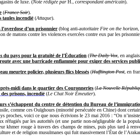
agasins de luxe. (
Note rédigée par
H.,
correspondant américain
).
e
(
France Soir
).
s taules incendié
(
Attaque
).
 l’overdose d’un prisonnier
(blog anti-autoritaire
Fire on the horizon
,
ion de matons contre les violences exercées contre eux par les prisonnie
s du pays pour la gratuité de l’Éducation
(
The Daily Vox
, en anglai
route avec une barricade enflammée pour exiger des services publi
u meurtre policier, plusieurs flics blessés
(
Hufftington Post
, en fra
n après-midi dans le quartier des Couronneries
(
La Nouvelle Républiq
 des prisons, incendié
(
Le Chat Noir Émeutier
).
ours s’échappent du centre de détention du Bureau de l’immigrat
asile, comme ces Ouïghours (minorité persécutée en Chine) dont certain
ays proches, voici ce que nous écrivions le 23 mai 2016 : “On n’insiste
x réfugiés par les autorités (et une partie non-négligeable de la popul
eur khmer rouge à travers des champs de mines, puis plus tard à renv
ture et de religion musulmanes qui fuit massivement l’État de l’Arakan,