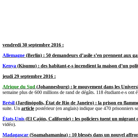
vendredi 30 septembre 2016 :
Allemagne
(Berlin) : 50 demandeurs d’asile s’en prennent aux gard
Kenya
(Kisumu) : des habitant-e-s incendient la maison d’un poli
jeudi 29 septembre 2016 :
Afrique du Sud
(Johannesburg) : le mouvement dans les Universi
semaine plus de 600 millions de rand de dégâts. 118 étudiant-e-s ont ét
Brésil
(Jardinópolis, État de Rio de Janeiro) : la prison en flamm
suite. Un
article
postérieur (en anglais) indique que 470 prisonniers se
États-Unis
(El Cajón, Californie) : les policiers tuent un migrant 
vidéo).
Madagascar
(Soamahamanina) : 10 blessés dans un nouvel affronte