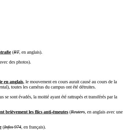
straße
(
RT
, en anglais).
 avec des photos).
le en anglais
, le mouvement en cours aurait causé au cours de la
ntal), toutes les caméras du campus ont été détruites.
s se sont évadés, la moitié ayant été rattrapés et transférés par la
nt brièvement les flics anti-émeutes
(
Reuters
, en anglais avec une
e
(
Infos 974
, en fran
ça
is).