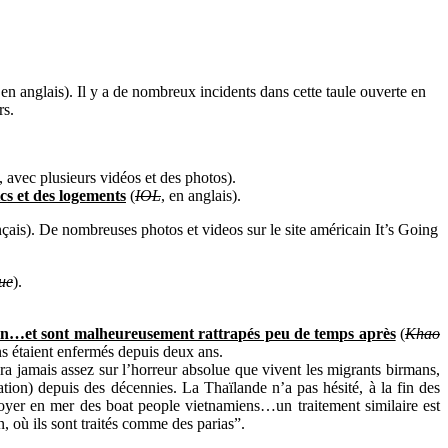
 en anglais). Il y a de nombreux incidents dans cette taule ouverte en
rs.
s, avec plusieurs vidéos et des photos).
cs et des logements
(
IOL
, en anglais).
n
ça
is). De nombreuses photos et videos sur le site américain It’s Going
ue
).
ion…et sont malheureusement rattrapés peu de temps après
(
Khao
s étaient enfermés depuis deux ans.
ra jamais assez sur l’horreur absolue que vivent les migrants birmans,
ation) depuis des décennies. La Thaïlande n’a pas hésité, à la fin des
oyer en mer des boat people vietnamiens…un traitement similaire est
 où ils sont traités comme des parias”.