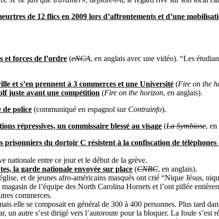
urtres de 12 flics en 2009 lors d’affrontements et d’une mobilisat
 et forces de l’ordre
(
eNCA
, en anglais avec une vidéo). “Les étudia
ille et s’en prennent à 3 commerces et une Université
(
Fire on the h
olf juste avant une compétition
(
Fire on the horizon
, en anglais).
 de police
(communiqué en espagnol sur
Contrainfo
).
ions répressives, un commissaire blessé au visage
(
La Symbiose
, en
s prisonniers du dortoir C résistent à la confiscation de téléphones e
ve nationale entre ce jour et le début de la grève.
es, la garde nationale envoyée sur place
(
CNBC
, en anglais).
glise, et de jeunes afro-américains masqués ont crié “Nique Jésus, nique
au magasin de l’équipe des North Carolina Hornets et l’ont pillée entièrem
’autres commerces.
mais elle se composait en général de 300 à 400 personnes. Plus tard dan
r, un autre s’est dirigé vers l’autoroute pour la bloquer. La foule s’est 