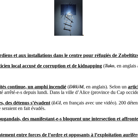
iens et aux installations dans le centre pour réfugiés de Zobeltitz
ticien local accusé de corruption et de kidnapping
(
Tuko
, en anglais
tés continue, un amphi incendié
(
DRUM
, en anglais). Selon un
artic
é arrêté-e-s depuis lundi. Dans la ville d’Alice (province du Cap occide
es, des détenus s’évadent
(
LCI
, en fran
ça
is avec une vidéo). 200 détenu
 seraient en fait évadés.
ougandais, des manifestant-e-s bloquent une intersection et affronte
ment entre forces de l’ordre et opposants à l’exploitation aurifèr