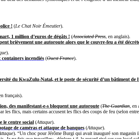
lice !
(
Le Chat Noir Émeutier
).
art, 1 million d’euros de dégâts !
(
Associated Press
, en anglais).
ent brièvement une autoroute alors que le couvre-feu a été décrété 
que
).
x containers incendiés
(
Ouest France
).
iversité du KwaZulu-Natal, et le poste de sécurité d’un bâtiment de
en fran
ça
is).
tion, des manifestant-e-s bloquent une autoroute
(
The Guardian
, en
 les flics, mais certains accusent les flics des coups de feu (selon entr
 le centre social
(
Attaque
).
abotage de caméras et attaque de banques
(
Attaque
).
Attaque
). “Un choc pour Jérôme Burgi qui avait inauguré son magasin il
. Je ne fais que travailler»
, déplore-t-il, le regard rivé sur son local ca