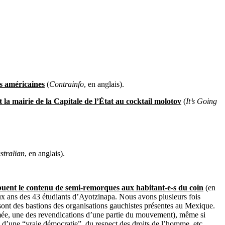
ns américaines
(
Contrainfo
, en anglais).
la mairie de la Capitale de l’État au cocktail molotov
(
It’s Going
stralian
, en anglais).
buent le contenu de semi-remorques aux habitant-e-s du coin
(en
eux ans des 43 étudiants d’Ayotzinapa. Nous avons plusieurs fois
 sont des bastions des organisations gauchistes présentes au Mexique.
firmée, une des revendications d’une partie du mouvement), même si
d’une “vraie démocratie”, du respect des droits de l’homme, etc.