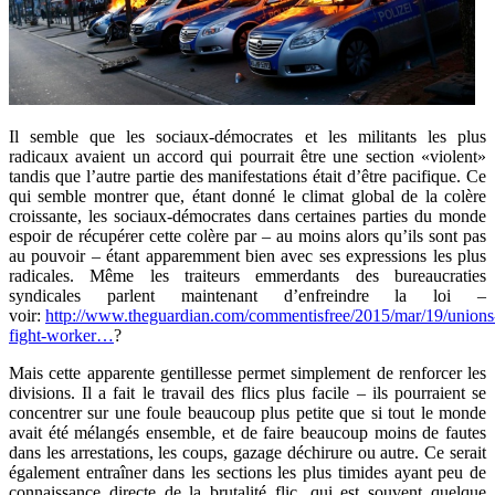
Il semble que les sociaux-démocrates et les militants les plus
radicaux avaient un accord qui pourrait être une section «violent»
tandis que l’autre partie des manifestations était d’être pacifique. Ce
qui semble montrer que, étant donné le climat global de la colère
croissante, les sociaux-démocrates dans certaines parties du monde
espoir de récupérer cette colère par – au moins alors qu’ils sont pas
au pouvoir – étant apparemment bien avec ses expressions les plus
radicales. Même les traiteurs emmerdants des bureaucraties
syndicales parlent maintenant d’enfreindre la loi –
voir:
http://www.theguardian.com/commentisfree/2015/mar/19/unions
fight-worker…
?
Mais cette apparente gentillesse permet simplement de renforcer les
divisions. Il a fait le travail des flics plus facile – ils pourraient se
concentrer sur une foule beaucoup plus petite que si tout le monde
avait été mélangés ensemble, et de faire beaucoup moins de fautes
dans les arrestations, les coups, gazage déchirure ou autre. Ce serait
également entraîner dans les sections les plus timides ayant peu de
connaissance directe de la brutalité flic, qui est souvent quelque