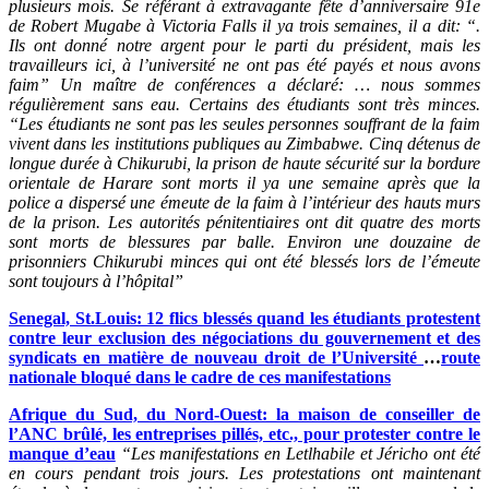
plusieurs mois. Se référant à extravagante fête d’anniversaire 91e
de Robert Mugabe à Victoria Falls il ya trois semaines, il a dit: “.
Ils ont donné notre argent pour le parti du président, mais les
travailleurs ici, à l’université ne ont pas été payés et nous avons
faim” Un maître de conférences a déclaré: … nous sommes
régulièrement sans eau. Certains des étudiants sont très minces.
“Les étudiants ne sont pas les seules personnes souffrant de la faim
vivent dans les institutions publiques au Zimbabwe. Cinq détenus de
longue durée à Chikurubi, la prison de haute sécurité sur la bordure
orientale de Harare sont morts il ya une semaine après que la
police a dispersé une émeute de la faim à l’intérieur des hauts murs
de la prison. Les autorités pénitentiaires ont dit quatre des morts
sont morts de blessures par balle. Environ une douzaine de
prisonniers Chikurubi minces qui ont été blessés lors de l’émeute
sont toujours à l’hôpital
”
Senegal, St.Louis: 12 flics blessés quand les étudiants protestent
contre leur exclusion des négociations du gouvernement et des
syndicats en matière de nouveau droit de l’Université
…
route
nationale bloqué dans le cadre de ces manifestations
Afrique du Sud, du Nord-Ouest: la maison de conseiller de
l’ANC brûlé, les entreprises pillés, etc., pour protester contre le
manque d’eau
“Les manifestations en Letlhabile et Jéricho ont été
en cours pendant trois jours. Les protestations ont maintenant