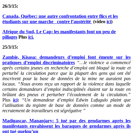
26/3/15:
Canada, Québec: une autre confrontation entre flics et les
étudiants sur une marche contre l’austérité
(video
ici
)
Afrique du Sud, Le Cap: les manifestants font un peu de
pillages
Plus
ici.
25/3/15:
Zambie, Kisasa: demandeurs d’emploi font émeute sur les
pratiques d’emploi discriminatoires
“…le violence a commencé
après certains jeunes en recherche d’emploi ont bloqué la route et
perturbé la circulation parce que la plupart des gens qui ont été
inscrivent pour la base de données de la mine ne auraient pas
locaux. “Nous avons reçu un rapport de la violence dans laquelle
certains demandeurs d’emploi indisciplinés étaient sur la route en
brûlant des pneus et perturber l’écoulement de la circulation.”
Plus
ici
:
“Un demandeur d’emploi Edwin Lufugulo plaint que
l’utilisation du registre de base de données comme un mode de
recrutement de travailleurs est ségrégative ”
Madigascar, Mananjary: 5 tué par des gendarmes après les
manifestants envahissent les baraques de gendarmes après ils
ont tué quelqu’un