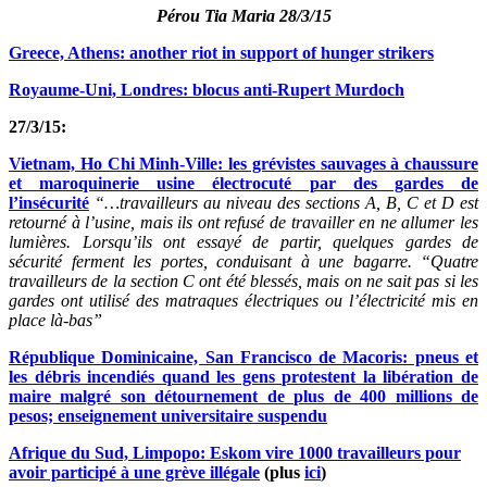
Pérou Tia Maria 28/3/15
Greece, Athens: another riot in support of hunger strikers
Royaume-Uni, Londres: blocus anti-Rupert Murdoch
27/3/15:
Vietnam, Ho Chi Minh-Ville: les grévistes sauvages à chaussure
et maroquinerie usine électrocuté par des gardes de
l’insécurité
“…travailleurs au niveau des sections A, B, C et D est
retourné à l’usine, mais ils ont refusé de travailler en ne allumer les
lumières. Lorsqu’ils ont essayé de partir, quelques gardes de
sécurité ferment les portes, conduisant à une bagarre. “Quatre
travailleurs de la section C ont été blessés, mais on ne sait pas si les
gardes ont utilisé des matraques électriques ou l’électricité mis en
place là-bas
”
République Dominicaine, San Francisco de Macoris: pneus et
les débris incendiés quand les gens protestent la libération de
maire malgré son détournement de plus de 400 millions de
pesos; enseignement universitaire suspendu
Afrique du Sud, Limpopo: Eskom vire 1000 travailleurs pour
avoir participé à une grève illégale
(plus
ici
)