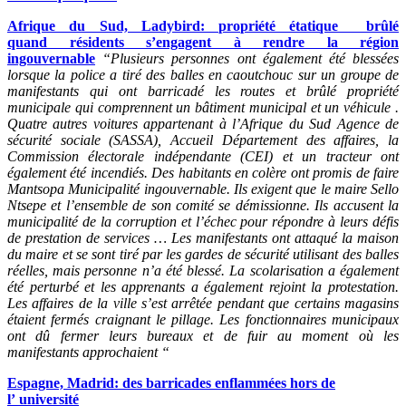
Afrique du Sud, Ladybird: propriété étatique brûlé
quand résidents s’engagent à rendre la région
ingouvernable
“Plusieurs personnes ont également été blessées
lorsque la police a tiré des balles en caoutchouc sur un groupe de
manifestants qui ont barricadé les routes et brûlé propriété
municipale qui comprennent un bâtiment municipal et un véhicule .
Quatre autres voitures appartenant à l’Afrique du Sud Agence de
sécurité sociale (SASSA), Accueil Département des affaires, la
Commission électorale indépendante (CEI) et un tracteur ont
également été incendiés. Des habitants en colère ont promis de faire
Mantsopa Municipalité ingouvernable. Ils exigent que le maire Sello
Ntsepe et l’ensemble de son comité se démissionne. Ils accusent la
municipalité de la corruption et l’échec pour répondre à leurs défis
de prestation de services … Les manifestants ont attaqué la maison
du maire et se sont tiré par les gardes de sécurité utilisant des balles
réelles, mais personne n’a été blessé. La scolarisation a également
été perturbé et les apprenants a également rejoint la protestation.
Les affaires de la ville s’est arrêtée pendant que certains magasins
étaient fermés craignant le pillage. Les fonctionnaires municipaux
ont dû fermer leurs bureaux et de fuir au moment où les
manifestants approchaient “
Espagne, Madrid: des barricades enflammées hors de
l’ université