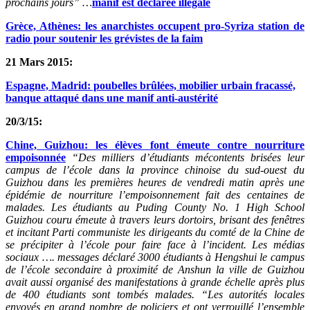
prochains jours” …
manif est déclarée illégale
Grèce, Athènes: les anarchistes occupent pro-Syriza station de
radio pour soutenir les grévistes de la faim
21 Mars 2015:
Espagne, Madrid: poubelles brûlées, mobilier urbain fracassé,
banque attaqué dans une manif anti-austérité
20/3/15:
Chine,
Guizhou: les élèves font émeute contre nourriture
empoisonnée
“Des milliers d’étudiants mécontents brisées leur
campus de l’école dans la province chinoise du sud-ouest du
Guizhou dans les premières heures de vendredi matin après une
épidémie de nourriture l’empoisonnement fait des centaines de
malades. Les étudiants au Puding County No. 1 High School
Guizhou couru émeute à travers leurs dortoirs, brisant des fenêtres
et incitant Parti communiste les dirigeants du comté de la Chine de
se précipiter à l’école pour faire face à l’incident. Les médias
sociaux …. messages déclaré 3000 étudiants à Hengshui le campus
de l’école secondaire à proximité de Anshun la ville de Guizhou
avait aussi organisé des manifestations à grande échelle après plus
de 400 étudiants sont tombés malades. “Les autorités locales
envoyés en grand nombre de policiers et ont verrouillé l’ensemble