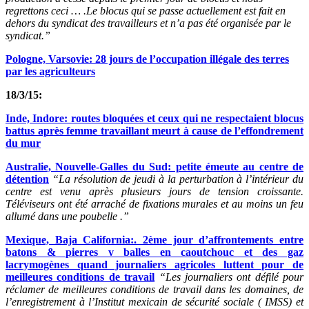
regrettons ceci … .Le blocus qui se passe actuellement est fait en
dehors du syndicat des travailleurs et n’a pas été organisée par le
syndicat.
”
Pologne, Varsovie: 28 jours de l’occupation illégale des terres
par les agriculteurs
18/3/15:
Inde, Indore: routes bloquées et ceux qui ne respectaient blocus
battus après femme travaillant meurt à cause de l’effondrement
du mur
Australie, Nouvelle-Galles du Sud: petite émeute au centre de
détention
“La résolution de jeudi à la perturbation à l’intérieur du
centre est venu après plusieurs jours de tension croissante.
Téléviseurs ont été arraché de fixations murales et au moins un feu
allumé dans une poubelle .”
Mexique, Baja California:. 2ème jour d’affrontements entre
batons & pierres v balles en caoutchouc et des gaz
lacrymogènes quand journaliers agricoles luttent pour de
meilleures conditions de travail
“Les journaliers ont défilé pour
réclamer de meilleures conditions de travail dans les domaines, de
l’enregistrement à l’Institut mexicain de sécurité sociale ( IMSS) et