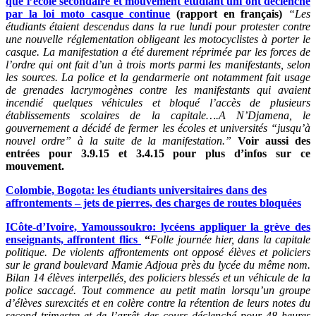
que l’école secondaire et mouvement étudiant uni ont déclenché
par la loi moto casque continue
(rapport en français)
“Les
étudiants étaient descendus dans la rue lundi pour protester contre
une nouvelle réglementation obligeant les motocyclistes à porter le
casque. La manifestation a été durement réprimée par les forces de
l’ordre qui ont fait d’un à trois morts parmi les manifestants, selon
les sources. La police et la gendarmerie ont notamment fait usage
de grenades lacrymogènes contre les manifestants qui avaient
incendié quelques véhicules et bloqué l’accès de plusieurs
établissements scolaires de la capitale….A N’Djamena, le
gouvernement a décidé de fermer les écoles et universités “jusqu’à
nouvel ordre” à la suite de la manifestation.”
Voir aussi des
entrées pour 3.9.15 et 3.4.15 pour plus d’infos sur ce
mouvement.
Colombie, Bogota: les étudiants universitaires dans des
affrontements – jets de pierres, des charges de routes bloquées
ICôte-d’Ivoire, Yamoussoukro: lycéens appliquer la grève des
enseignants, affrontent flics
“
Folle journée hier, dans la capitale
politique. De violents affrontements ont opposé élèves et policiers
sur le grand boulevard Mamie Adjoua près du lycée du
même nom.
Bilan 14 élèves interpellés, des policiers blessés et un véhicule de la
police saccagé. Tout commence au petit matin lorsqu’un groupe
d’élèves surexcités et en colère contre la rétention de leurs notes du
second trimestre et de l’arrêt des cours déclenché pour 48 heures