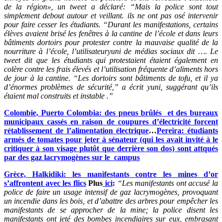
de la région», un tweet a déclaré: “Mais la police sont tout
simplement debout autour et veillant. ils ne ont pas osé intervenir
pour faire cesser les étudiants. “Durant les manifestations, certains
élèves avaient brisé les fenêtres à la cantine de l’école et dans leurs
bâtiments dortoirs pour protester contre la mauvaise qualité de la
nourriture à l’école, l’utilisateuryuni de médias sociaux dit …. Le
tweet dit que les étudiants qui protestaient étaient également en
colère contre les frais élevés et l’utilisation fréquente d’aliments hors
de jour à la cantine. “Les dortoirs sont bâtiments de tofu, et il ya
d’énormes problèmes de sécurité,” a écrit yuni, suggérant qu’ils
étaient mal construits et instable .”
Colombie, Puerto Colombia: des pneus brûlés et des bureaux
municipaux cassés en raison de coupures d’électricité forcent
rétablissement de l’alimentation électrique
…
Pereira: étudiants
armés de tomates pour jeter à sénateur (qui les avait invité à le
critiquer à son visage plutôt que derrière son dos) sont attqués
par des gaz lacrymogènes sur le campus
Grèce, Halkidiki: les manifestants contre les mines d’or
s’affrontent avec les flics
Plus
ici
:
“Les manifestants ont accusé la
police de faire un usage intensif de gaz lacrymogènes, provoquant
un incendie dans les bois, et d’abattre des arbres pour empêcher les
manifestants de se approcher de la mine; la police disent les
manifestants ont jeté des bombes incendiaires sur eux, embrasant