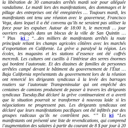
la libération de 30 camarades arrêtés mardi soir pour alléguée
vandalisme. Le mardi lors des manifestations, des dommages et le
pillage des entreprises ont été enregistrées … Toujours mardi, les
manifestants ont tenu une réunion avec le gouverneur, Francisco
Vega, dans lequel il a été convenu qu’ils ne seraient pas utiliser la
force pour les expulser. Autour de 18:00 h, le mercredi … jour
ouvriers engagés dans un blocus de la ville de San Quintin …
”
Plus
ici
:
“…des milliers de manifestants arrêtés la route
principale reliant les champs agricoles côtières avec les marchés
d’exportation en Californie. La grève a paralysé la région. Les
écoles, les magasins et les stations d’essence ont été coffrés
mercredi. Les cultures ont cueillis à l’intérieur des serres énormes
qui bordent l’autoroute. Et des dizaines de familles de personnes
arrêtées campé devant le bâtiment du gouvernement de l’État …
Baja California représentants du gouvernement lors de la réunion
ont remercié les dirigeants syndicaux à la levée des barrages
routiers sur l’autoroute Transpeninsular qui ont empêché des
centaines de camions produisent de passer à travers les dirigeants
syndicaux Tuesday.But déclaré la grève continueraient et a averti
que la situation pourrait se transformer à nouveau laide si les
négociations ne progressent pas. Les dirigeants syndicaux ont
déclaré que leurs manifestations pacifiques ont été infiltrés par des
groupes radicaux qu’ils ne contrôlent pas. “”
Et
ici
“Les
manifestants ont présenté une liste de revendications, qui comprend
l’augmentation des salaires à partir du courant de 8 $ par jour à 20