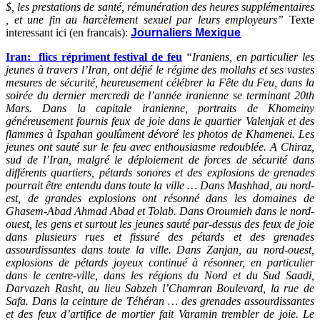
$, les prestations de santé, rémunération des heures supplémentaires
, et une fin au harcèlement sexuel par leurs employeurs”
Texte
interessant ici (en francais):
Journaliers Mexique
Iran: flics répriment festival de feu
“Iraniens, en particulier les
jeunes à travers l’Iran, ont défié le régime des mollahs et ses vastes
mesures de sécurité, heureusement célébrer la Fête du Feu, dans la
soirée du dernier mercredi de l’année iranienne se terminant 20th
Mars. Dans la capitale iranienne, portraits de Khomeiny
généreusement fournis feux de joie dans le quartier Valenjak et des
flammes à Ispahan goulûment dévoré les photos de Khamenei. Les
jeunes ont sauté sur le feu avec enthousiasme redoublée. A Chiraz,
sud de l’Iran, malgré le déploiement de forces de sécurité dans
différents quartiers, pétards sonores et des explosions de grenades
pourrait être entendu dans toute la ville … Dans Mashhad, au nord-
est, de grandes explosions ont résonné dans les domaines de
Ghasem-Abad Ahmad Abad et Tolab. Dans Oroumieh dans le nord-
ouest, les gens et surtout les jeunes sauté par-dessus des feux de joie
dans plusieurs rues et fissuré des pétards et des grenades
assourdissantes dans toute la ville. Dans Zanjan, au nord-ouest,
explosions de pétards joyeux continué à résonner, en particulier
dans le centre-ville, dans les régions du Nord et du Sud Saadi,
Darvazeh Rasht, au lieu Sabzeh l’Chamran Boulevard, la rue de
Safa. Dans la ceinture de Téhéran … des grenades assourdissantes
et des feux d’artifice de mortier fait Varamin trembler de joie. Le