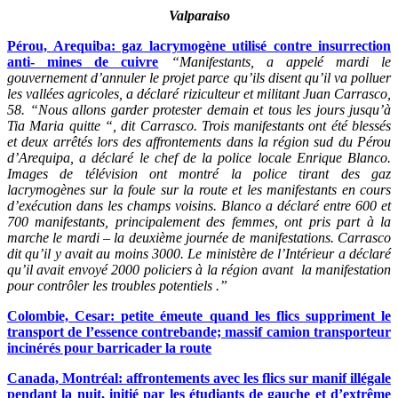
Valparaiso
Pérou, Arequiba: gaz lacrymogène utilisé contre insurrection
anti- mines de cuivre
“Manifestants, a appelé mardi le
gouvernement d’annuler le projet parce qu’ils disent qu’il va polluer
les vallées agricoles, a déclaré riziculteur et militant Juan Carrasco,
58. “Nous allons garder protester demain et tous les jours jusqu’à
Tia Maria quitte “, dit Carrasco. Trois manifestants ont été blessés
et deux arrêtés lors des affrontements dans la région sud du Pérou
d’Arequipa, a déclaré le chef de la police locale Enrique Blanco.
Images de télévision ont montré la police tirant des gaz
lacrymogènes sur la foule sur la route et les manifestants en cours
d’exécution dans les champs voisins. Blanco a déclaré entre 600 et
700 manifestants, principalement des femmes, ont pris part à la
marche le mardi – la deuxième journée de manifestations. Carrasco
dit qu’il y avait au moins 3000. Le ministère de l’Intérieur a déclaré
qu’il avait envoyé 2000 policiers à la région avant la manifestation
pour contrôler les troubles potentiels
.”
Colombie, Cesar: petite émeute quand les flics suppriment le
transport de l’essence contrebande; massif camion transporteur
incinérés pour barricader la route
Canada, Montréal: affrontements avec les flics sur manif illégale
pendant la nuit, initié par les étudiants de gauche et d’extrême