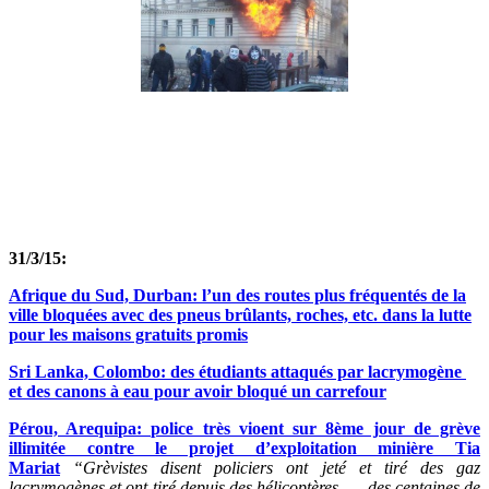
31/3/15:
Afrique du Sud, Durban: l’un des routes plus fréquentés de la
ville bloquées avec des pneus brûlants, roches, etc. dans la lutte
pour les maisons gratuits promis
Sri Lanka, Colombo: des étudiants attaqués par lacrymogène
et des canons à eau pour avoir bloqué un carrefour
Pérou, Arequipa: police très vioent sur 8ème jour de grève
illimitée contre le projet d’exploitation minière Tia
Mariat
“Grèvistes disent policiers ont jeté et tiré des gaz
lacrymogènes et ont tiré depuis des hélicoptères …. des centaines de