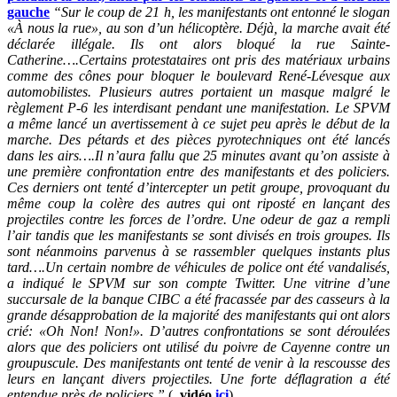
gauche
“Sur le coup de 21 h, les manifestants ont entonné le slogan
«À nous la rue», au son d’un hélicoptère. Déjà, la marche avait été
déclarée illégale. Ils ont alors bloqué la rue Sainte-
Catherine….Certains protestataires ont pris des matériaux urbains
comme des cônes pour bloquer le boulevard René-Lévesque aux
automobilistes. Plusieurs autres portaient un masque malgré le
règlement P-6 les interdisant pendant une manifestation. Le SPVM
a même lancé un avertissement à ce sujet peu après le début de la
marche. Des pétards et des pièces pyrotechniques ont été lancés
dans les airs….Il n’aura fallu que 25 minutes avant qu’on assiste à
une première confrontation entre des manifestants et des policiers.
Ces derniers ont tenté d’intercepter un petit groupe, provoquant du
même coup la colère des autres qui ont riposté en lançant des
projectiles contre les forces de l’ordre. Une odeur de gaz a rempli
l’air tandis que les manifestants se sont divisés en trois groupes. Ils
sont néanmoins parvenus à se rassembler quelques instants plus
tard….Un certain nombre de véhicules de police ont été vandalisés,
a indiqué le SPVM sur son compte Twitter. Une vitrine d’une
succursale de la banque CIBC a été fracassée par des casseurs à la
grande désapprobation de la majorité des manifestants qui ont alors
crié: «Oh Non! Non!». D’autres confrontations se sont déroulées
alors que des policiers ont utilisé du poivre de Cayenne contre un
groupuscule. Des manifestants ont tenté de venir à la rescousse des
leurs en lançant divers projectiles. Une forte déflagration a été
entendue près de policiers.”
(
vidéo
ici
)