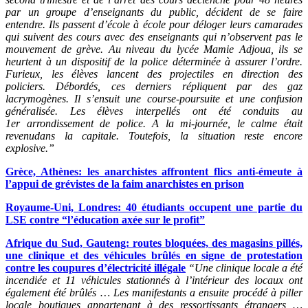
par un groupe d’enseignants du public, décident de se faire
entendre. Ils passent d’école à école pour déloger leurs camarades
qui suivent des cours avec des enseignants qui n’observent pas le
mouvement de grève. Au niveau du lycée Mamie Adjoua, ils se
heurtent à un dispositif de la police déterminée à assurer l’ordre.
Furieux, les élèves lancent des projectiles en direction des
policiers.
Débordés, ces derniers répliquent par des gaz
lacrymogènes. Il s’ensuit une course-poursuite et une confusion
généralisée. Les élèves interpellés ont été conduits au
1er
arrondissement de police. A la mi-journée, le calme était
revenudans la capitale. Toutefois, la situation reste encore
explosive.”
Grèce, Athènes: les anarchistes affrontent flics anti-émeute à
l’appui de grévistes de la faim anarchistes en prison
Royaume-Uni, Londres: 40 étudiants occupent une partie du
LSE contre “l’éducation axée sur le profit”
Afrique du Sud, Gauteng: routes bloquées, des magasins pillés,
une clinique et des véhicules brûlés en signe de protestation
contre les coupures d’électricité illégale
“Une clinique locale a été
incendiée et 11 véhicules stationnés à l’intérieur des locaux ont
également été brûlés … Les manifestants a ensuite procédé à piller
locale boutiques appartenant à des ressortissants étrangers …