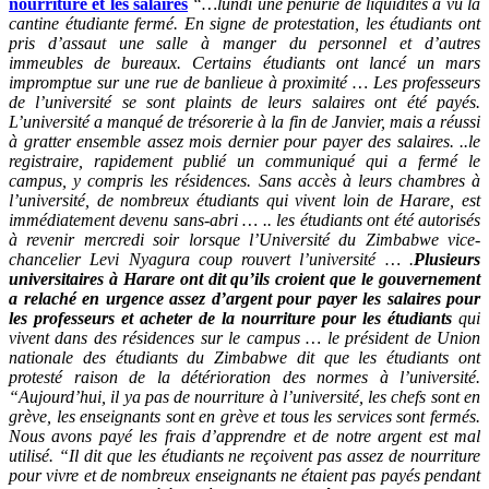
nourriture et les salaires
“…lundi une pénurie de liquidités a vu la
cantine étudiante fermé. En signe de protestation, les étudiants ont
pris d’assaut une salle à manger du personnel et d’autres
immeubles de bureaux. Certains étudiants ont lancé un mars
impromptue sur une rue de banlieue à proximité … Les professeurs
de l’université se sont plaints de leurs salaires ont été payés.
L’université a manqué de trésorerie à la fin de Janvier, mais a réussi
à gratter ensemble assez mois dernier pour payer des salaires. ..le
registraire, rapidement publié un communiqué qui a fermé le
campus, y compris les résidences. Sans accès à leurs chambres à
l’université, de nombreux étudiants qui vivent loin de Harare, est
immédiatement devenu sans-abri … .. les étudiants ont été autorisés
à revenir mercredi soir lorsque l’Université du Zimbabwe vice-
chancelier Levi Nyagura coup rouvert l’université … .
Plusieurs
universitaires à Harare ont dit qu’ils croient que le gouvernement
a relaché en urgence assez d’argent pour payer les salaires pour
les professeurs et acheter de la nourriture pour les étudiants
qui
vivent dans des résidences sur le campus … le président de Union
nationale des étudiants du Zimbabwe dit que les étudiants ont
protesté raison de la détérioration des normes à l’université.
“Aujourd’hui, il ya pas de nourriture à l’université, les chefs sont en
grève, les enseignants sont en grève et tous les services sont fermés.
Nous avons payé les frais d’apprendre et de notre argent est mal
utilisé. “Il dit que les étudiants ne reçoivent pas assez de nourriture
pour vivre et de nombreux enseignants ne étaient pas payés pendant