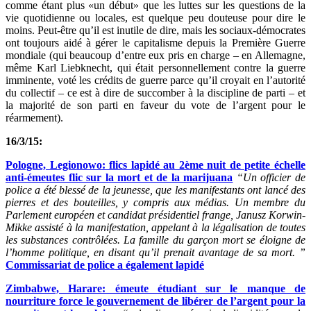
comme étant plus «un début» que les luttes sur les questions de la
vie quotidienne ou locales, est quelque peu douteuse pour dire le
moins. Peut-être qu’il est inutile de dire, mais les sociaux-démocrates
ont toujours aidé à gérer le capitalisme depuis la Première Guerre
mondiale (qui beaucoup d’entre eux pris en charge – en Allemagne,
même Karl Liebknecht, qui était personnellement contre la guerre
imminente, voté les crédits de guerre parce qu’il croyait en l’autorité
du collectif – ce est à dire de succomber à la discipline de parti – et
la majorité de son parti en faveur du vote de l’argent pour le
réarmement).
16/3/15:
Pologne, Legionowo: flics lapidé au 2ème nuit de petite échelle
anti-émeutes flic sur la mort et de la marijuana
“Un officier de
police a été blessé de la jeunesse, que les manifestants ont lancé des
pierres et des bouteilles, y compris aux médias. Un membre du
Parlement européen et candidat présidentiel frange, Janusz Korwin-
Mikke assisté à la manifestation, appelant à la légalisation de toutes
les substances contrôlées. La famille du garçon mort se éloigne de
l’homme politique, en disant qu’il prenait avantage de sa mort. ”
Commissariat de police a également lapidé
Zimbabwe, Harare: émeute étudiant sur le manque de
nourriture force le gouvernement de libérer de l’argent pour la