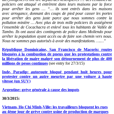
policiers ont attaqué et entrèrent dans leurs maisons par la force
pour arrêter les gens … “… ils sont entrés dans les maisons
avec arrogance, donnant des coups de pied pour casser les portes
pour arrêter des gens juste parce que nous sommes contre la
pollution minière … Avec plus de trois mille policiers ils assiégèrent
l’ensemble de Cocachacra et enlevé tous les habitants de Vallée de
Tambo. Ils ont aussi des contingents de police dans Mollendo pour
arrêter la population ayant accès ou de faire son chemin vers nous.
Nous ne sommes pas autorisés à avoir des manifestations. …
…”
République Dominicaine, San Francisco de Macoris: routes
bloquées à la combustion de pneus que les protestations contre
la libération de maire malgré son détournement de plus de 400
millions de pesos continues
(see entry for 27/3/15)
Inde, Paradip: autoroute bloqué pendant huit heures pour
protester contre un autre meurtre par une voiture à haute
vitesse (un SUV)
Argentine: grève générale à cause des impots
30/3/2015:
Vietnam, Ho Chi Minh-Ville: les travailleurs bloquent les rues
au 4ème jour de grève contre usine de production de marques