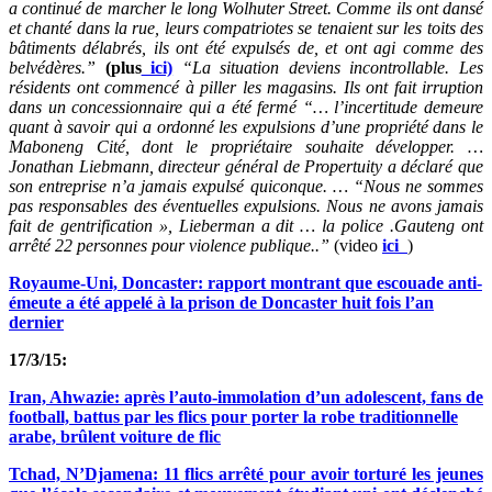
a continué de marcher le long Wolhuter Street. Comme ils ont dansé
et chanté dans la rue, leurs compatriotes se tenaient sur les toits des
bâtiments délabrés, ils ont été expulsés de, et ont agi comme des
belvédères.”
(plus
ici)
“La situation deviens incontrollable. Les
résidents ont commencé à piller les magasins. Ils ont fait irruption
dans un concessionnaire qui a été fermé “… l’incertitude demeure
quant à savoir qui a ordonné les expulsions d’une propriété dans le
Maboneng Cité, dont le propriétaire souhaite développer. …
Jonathan Liebmann, directeur général de Propertuity a déclaré que
son entreprise n’a jamais expulsé quiconque. … “Nous ne sommes
pas responsables des éventuelles expulsions. Nous ne avons jamais
fait de gentrification », Lieberman a dit … la police .Gauteng ont
arrêté 22 personnes pour violence publique..”
(video
ici
)
Royaume-Uni, Doncaster: rapport montrant que escouade anti-
émeute a été appelé à la prison de Doncaster huit fois l’an
dernier
17/3/15:
Iran, Ahwazie: après l’auto-immolation d’un adolescent, fans de
football, battus par les flics pour porter la robe traditionnelle
arabe, brûlent voiture de flic
Tchad, N’Djamena: 11 flics arrêté pour avoir torturé les jeunes