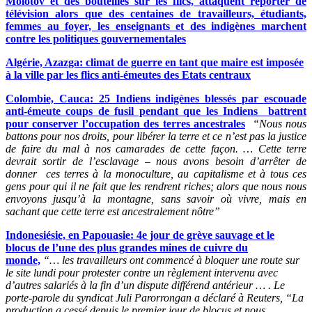
Molotov et des bouteilles sur les flics, attaquent reporter de
télévision alors que des centaines de travailleurs, étudiants,
femmes au foyer, les enseignants et des indigènes marchent
contre les politiques gouvernementales
Algérie, Azazga: climat de guerre en tant que maire est imposée
à la ville par les flics anti-émeutes des Etats centraux
Colombie, Cauca: 25 Indiens indigènes blessés par escouade
anti-émeute coups de fusil pendant que les Indiens battrent
pour conserver l’occupation des terres ancestrales
“Nous nous
battons pour nos droits, pour libérer la terre et ce n’est pas la justice
de faire du mal à nos camarades de cette façon. … Cette terre
devrait sortir de l’esclavage – nous avons besoin d’arrêter de
donner ces terres à la monoculture, au capitalisme et à tous ces
gens pour qui il ne fait que les rendrent riches; alors que nous nous
envoyons jusqu’à la montagne, sans savoir où vivre, mais en
sachant que cette terre est ancestralement nôtre”
Indonesiésie, en Papouasie: 4e jour de grève sauvage et le
blocus de l’une des plus grandes mines de cuivre du
monde,
“… les travailleurs ont commencé à bloquer une route sur
le site lundi pour protester contre un règlement intervenu avec
d’autres salariés à la fin d’un dispute différend antérieur … . Le
porte-parole du syndicat Juli Parorrongan a déclaré à Reuters, “La
production a cessé depuis le premier jour de blocus et nous