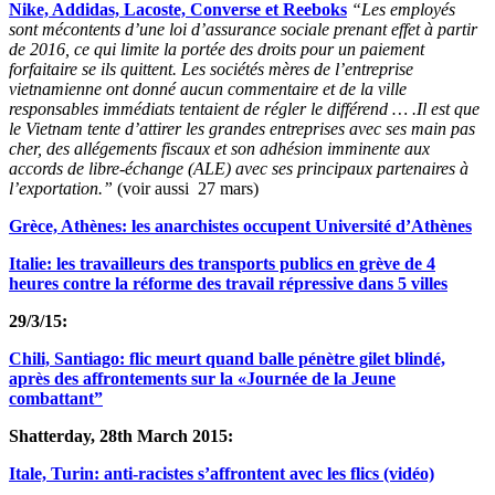
Nike, Addidas, Lacoste, Converse et Reeboks
“
Les employés
sont mécontents d’une loi d’assurance sociale prenant effet à partir
de 2016, ce qui limite la portée des droits pour un paiement
forfaitaire se ils quittent. Les sociétés mères de l’entreprise
vietnamienne ont donné aucun commentaire et de la ville
responsables immédiats tentaient de régler le différend … .Il est que
le Vietnam tente d’attirer les grandes entreprises avec ses main pas
cher, des allégements fiscaux et son adhésion imminente aux
accords de libre-échange (ALE) avec ses principaux partenaires à
l’exportation.”
(voir aussi 27 mars)
Grèce, Athènes: les anarchistes occupent Université d’Athènes
Italie: les travailleurs des transports publics en grève de 4
heures contre la réforme des travail répressive dans 5 villes
29/3/15:
Chili, Santiago: flic meurt quand balle pénètre gilet blindé,
après des affrontements sur la «Journée de la Jeune
combattant”
Shatterday, 28th March 2015:
Itale, Turin: anti-racistes s’affrontent avec les flics (vidéo)