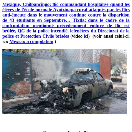
Mexique, Chilpancingo: flic commandant hospitalisé quand les
élèves de l’école normale Ayotzinapa rural attaqués par les flics
anti-émeute dans le mouvement continue contre la disparition
de 43 étudiants en Septembre…
Tixtla: dans le cadre de la
confrontation mentionné précédemment voiture de flic est
brûlée, QG de la police incendié, lefenêtres du Directorat de la
police et Protection Civile brisées
(video
ici
) (voir aussi celui-ci,
ici:
Mexico: a compilation
)