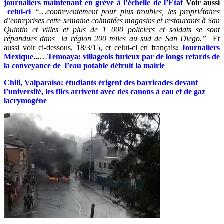
journaliers maintenant en grève à l’échelle de l’État
Voir aussi
celui-ci
“…contreventement pour plus troubles, les propriétaires
d’entreprises cette semaine colmatées magasins et restaurants à San
Quintin et villes et plus de 1 000 policiers et soldats se sont
répandues dans la région 200 miles au sud de San Diego.”
Et
aussi voir ci-dessous, 18/3/15, et celui-ci en français
:
Journaliers
Mexique.
..
…
Temoaya: villageois furieux par de longs retards de
la conveyance de l’eau potable détruit la mairie
Chili, Valparaiso: étudiants érigent des barricades devant
l’université, les flics arrivent avec des canons à eau et de gaz
lacrymogène