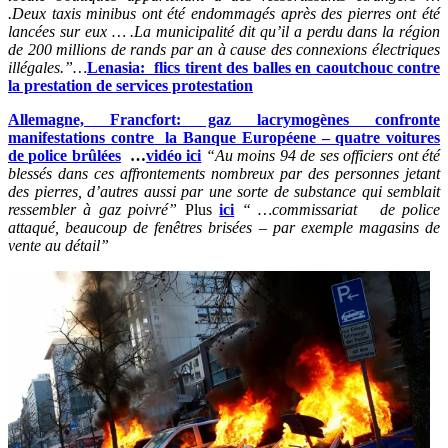
.Deux taxis minibus ont été endommagés après des pierres ont été
lancées sur eux … .La municipalité dit qu’il a perdu dans la région
de 200 millions de rands par an à cause des connexions électriques
illégales
.”…
Lenasia: flics tirent des balles en caoutchouc contre
la prestation de services protestation
Allemagne, Francfort: gaz lacrymogènes confronte
manifestations contre la Banque Européene – quatre voitures
de police brûlées
…
vidéo ici
“Au moins 94 de ses officiers ont été
blessés dans ces affrontements nombreux par des personnes jetant
des pierres, d’autres aussi par une sorte de substance qui semblait
ressembler à gaz poivré”
Plus
ici
“
…commissariat de police
attaqué, beaucoup de fenêtres brisées – par exemple magasins de
vente au détail”