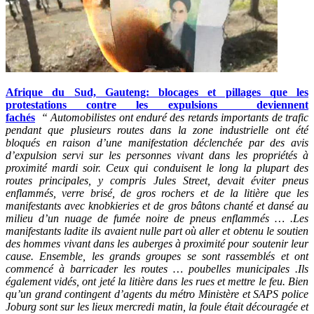
Afrique du Sud, Gauteng: blocages et pillages que les
protestations contre les expulsions deviennent
fachés
“ Automobilistes ont enduré des retards importants de trafic
pendant que plusieurs routes dans la zone industrielle ont été
bloqués en raison d’une manifestation déclenchée par des avis
d’expulsion servi sur les personnes vivant dans les propriétés à
proximité mardi soir. Ceux qui conduisent le long la plupart des
routes principales, y compris Jules Street, devait éviter pneus
enflammés, verre brisé, de gros rochers et de la litière que les
manifestants avec knobkieries et de gros bâtons chanté et dansé au
milieu d’un nuage de fumée noire de pneus enflammés … .Les
manifestants ladite ils avaient nulle part où aller et obtenu le soutien
des hommes vivant dans les auberges à proximité pour soutenir leur
cause. Ensemble, les grands groupes se sont rassemblés et ont
commencé à barricader les routes … poubelles municipales .Ils
également vidés, ont jeté la litière dans les rues et mettre le feu. Bien
qu’un grand contingent d’agents du métro Ministère et SAPS police
Joburg sont sur les lieux mercredi matin, la foule était découragée et