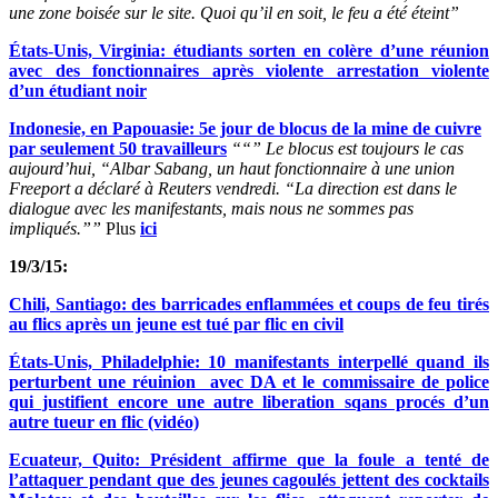
une zone boisée sur le site. Quoi qu’il en soit, le feu a été éteint”
États-Unis, Virginia: étudiants sorten en colère d’une réunion
avec des fonctionnaires après violente arrestation violente
d’un étudiant noir
Indonesie, en Papouasie: 5e jour de blocus de la mine de cuivre
par seulement 50 travailleurs
““” Le blocus est toujours le cas
aujourd’hui, “Albar Sabang, un haut fonctionnaire à une union
Freeport a déclaré à Reuters vendredi. “La direction est dans le
dialogue avec les manifestants, mais nous ne sommes pas
impliqués.””
Plus
ici
19/3/15:
Chili, Santiago: des barricades enflammées et coups de feu tirés
au flics après un jeune est tué par flic en civil
États-Unis, Philadelphie: 10 manifestants interpellé quand ils
perturbent une réuinion avec DA et le commissaire de police
qui justifient encore une autre liberation sqans procés d’un
autre tueur en flic (vidéo)
Ecuateur, Quito: Président affirme que la foule a tenté de
l’attaquer pendant que des jeunes cagoulés jettent des cocktails