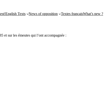
st!
English Texts
News of opposition
Textes français
What’s new ?
1985 et sur les émeutes qui l’ont accompagnée :