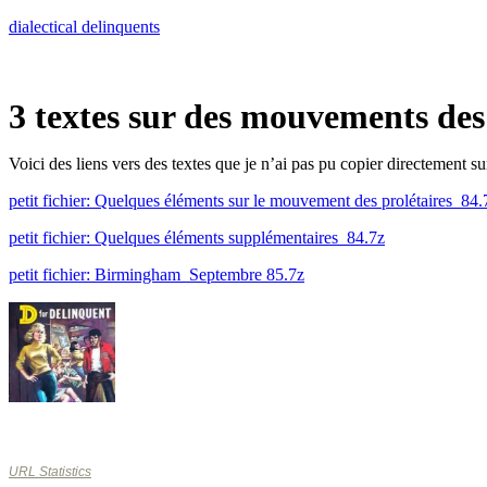
Skip
dialectical delinquents
to
content
3 textes sur des mouvements de
Voici des liens vers des textes que je n’ai pas pu copier directement s
petit fichier: Quelques éléments sur le mouvement des prolétaires_84.
petit fichier: Quelques éléments supplémentaires_84.7z
petit fichier: Birmingham_Septembre 85.7z
URL Statistics