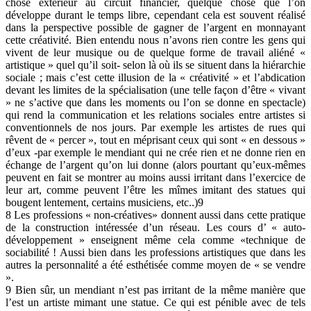
chose extérieur au circuit financier, quelque chose que l’on
développe durant le temps libre, cependant cela est souvent réalisé
dans la perspective possible de gagner de l’argent en monnayant
cette créativité. Bien entendu nous n’avons rien contre les gens qui
vivent de leur musique ou de quelque forme de travail aliéné «
artistique » quel qu’il soit- selon là où ils se situent dans la hiérarchie
sociale ; mais c’est cette illusion de la « créativité » et l’abdication
devant les limites de la spécialisation (une telle façon d’être « vivant
» ne s’active que dans les moments ou l’on se donne en spectacle)
qui rend la communication et les relations sociales entre artistes si
conventionnels de nos jours. Par exemple les artistes de rues qui
rêvent de « percer », tout en méprisant ceux qui sont « en dessous »
d’eux -par exemple le mendiant qui ne crée rien et ne donne rien en
échange de l’argent qu’on lui donne (alors pourtant qu’eux-mêmes
peuvent en fait se montrer au moins aussi irritant dans l’exercice de
leur art, comme peuvent l’être les mîmes imitant des statues qui
bougent lentement, certains musiciens, etc..)9
8 Les professions « non-créatives» donnent aussi dans cette pratique
de la construction intéressée d’un réseau. Les cours d’ « auto-
développement » enseignent même cela comme «technique de
sociabilité ! Aussi bien dans les professions artistiques que dans les
autres la personnalité a été esthétisée comme moyen de « se vendre
».
9 Bien sûr, un mendiant n’est pas irritant de la même manière que
l’est un artiste mimant une statue. Ce qui est pénible avec de tels