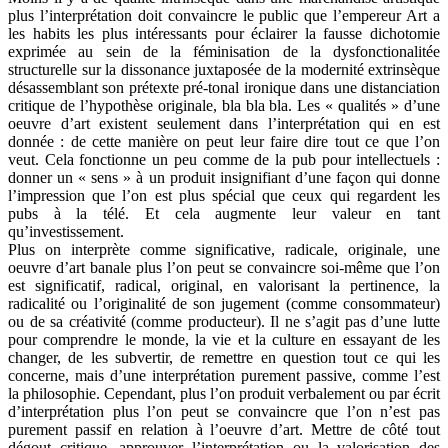
plus l’interprétation doit convaincre le public que l’empereur Art a
les habits les plus intéressants pour éclairer la fausse dichotomie
exprimée au sein de la féminisation de la dysfonctionalitée
structurelle sur la dissonance juxtaposée de la modernité extrinsèque
désassemblant son prétexte pré-tonal ironique dans une distanciation
critique de l’hypothèse originale, bla bla bla. Les « qualités » d’une
oeuvre d’art existent seulement dans l’interprétation qui en est
donnée : de cette manière on peut leur faire dire tout ce que l’on
veut. Cela fonctionne un peu comme de la pub pour intellectuels :
donner un « sens » à un produit insignifiant d’une façon qui donne
l’impression que l’on est plus spécial que ceux qui regardent les
pubs à la télé. Et cela augmente leur valeur en tant
qu’investissement.
Plus on interprète comme significative, radicale, originale, une
oeuvre d’art banale plus l’on peut se convaincre soi-même que l’on
est significatif, radical, original, en valorisant la pertinence, la
radicalité ou l’originalité de son jugement (comme consommateur)
ou de sa créativité (comme producteur). Il ne s’agit pas d’une lutte
pour comprendre le monde, la vie et la culture en essayant de les
changer, de les subvertir, de remettre en question tout ce qui les
concerne, mais d’une interprétation purement passive, comme l’est
la philosophie. Cependant, plus l’on produit verbalement ou par écrit
d’interprétation plus l’on peut se convaincre que l’on n’est pas
purement passif en relation à l’oeuvre d’art. Mettre de côté tout
dégout critique, approuver l’interprétation ou la valorisation des