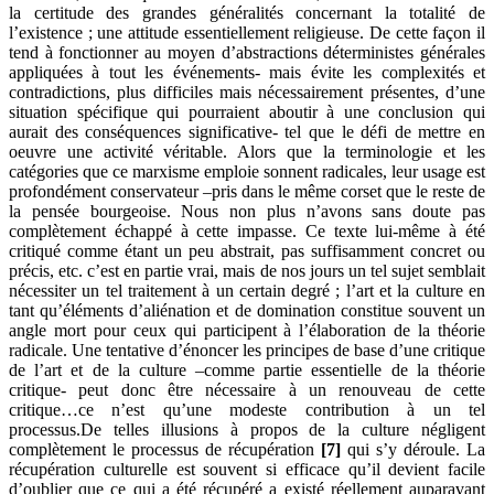
la certitude des grandes généralités concernant la totalité de
l’existence ; une attitude essentiellement religieuse. De cette façon il
tend à fonctionner au moyen d’abstractions déterministes générales
appliquées à tout les événements- mais évite les complexités et
contradictions, plus difficiles mais nécessairement présentes, d’une
situation spécifique qui pourraient aboutir à une conclusion qui
aurait des conséquences significative- tel que le défi de mettre en
oeuvre une activité véritable. Alors que la terminologie et les
catégories que ce marxisme emploie sonnent radicales, leur usage est
profondément conservateur –pris dans le même corset que le reste de
la pensée bourgeoise. Nous non plus n’avons sans doute pas
complètement échappé à cette impasse. Ce texte lui-même à été
critiqué comme étant un peu abstrait, pas suffisamment concret ou
précis, etc. c’est en partie vrai, mais de nos jours un tel sujet semblait
nécessiter un tel traitement à un certain degré ; l’art et la culture en
tant qu’éléments d’aliénation et de domination constitue souvent un
angle mort pour ceux qui participent à l’élaboration de la théorie
radicale. Une tentative d’énoncer les principes de base d’une critique
de l’art et de la culture –comme partie essentielle de la théorie
critique- peut donc être nécessaire à un renouveau de cette
critique…ce n’est qu’une modeste contribution à un tel
processus.De telles illusions à propos de la culture négligent
complètement le processus de récupération
[7]
qui s’y déroule. La
récupération culturelle est souvent si efficace qu’il devient facile
d’oublier que ce qui a été récupéré a existé réellement auparavant