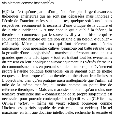
visiblement comme inséparables.
[6]
Cela n’est qu’une partie d’un phénomène plus large d’avancées
théoriques antérieures qui ne sont pas dépassées mais ignorées ;
l’école de Francfort et les situationnistes, quelque soit leurs limites
respectives, reconnurent la nécessité d’une critique de la culture et
de la vie quotidienne. « A une époque qui a oublié la théorie, la
théorie doit commencer par le souvenir…il y a une histoire qui se
souvient et une histoire qui tire son origine d’un besoin d’oublier »
(C.Lasch). Même parmi ceux qui font référence aux théories
antérieures –pour apparaître cultivé- beaucoup ont battu retraite vers
la grisaille d’une « objectivité » marxiste s’intéressant surtout aux «
grandes questions théoriques » tout en traitant tout les événements
du présent en leur appliquant automatiquement les vérités éternelles
du communisme, mais en prenant soin de ne traiter que d’événement
propre à l’arène politique bourgeoise, en se gardant bien de mettre
en question leur propre rôle ou théories en théorisant leur limites. «
L’objectivité, bien qu’en pratique aussi inatteignable que l’infini, est
utile de la même manière, au moins comme un point fixe de
référence théorique. » Mais ces marxistes oublient qu’au moins une
tentative d’atteindre une « connaissance de sa propre subjectivité est
nécessaire pour pouvoir contempler l’« objectif »… »(C.Hitchens,
Orwell’s victory
– même un vieux schnok bourgeois comme
Hitchens est parfois capable de voir ce qui est évident). Un tel
marxisme, en tant que doctrine intellectuelle, recherche la sécurité et