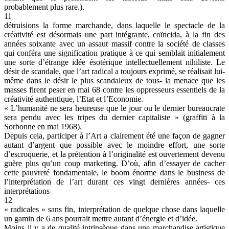
probablement plus rare.).
11
détruisions la forme marchande, dans laquelle le spectacle de la
créativité est désormais une part intégrante, coïncida, à la fin des
années soixante avec un assaut massif contre la société de classes
qui conféra une signification pratique à ce qui semblait initialement
une sorte d’étrange idée ésotérique intellectuellement nihiliste. Le
désir de scandale, que l’art radical a toujours exprimé, se réalisait lui-
même dans le désir le plus scandaleux de tous- la menace que les
masses firent peser en mai 68 contre les oppresseurs essentiels de la
créativité authentique, l’Etat et l’Economie.
« L’humanité ne sera heureuse que le jour ou le dernier bureaucrate
sera pendu avec les tripes du dernier capitaliste » (graffiti à la
Sorbonne en mai 1968).
Depuis cela, participer à l’Art a clairement été une façon de gagner
autant d’argent que possible avec le moindre effort, une sorte
d’escroquerie, et la prétention à l’originalité est ouvertement devenu
guère plus qu’un coup marketing. D’où, afin d’essayer de cacher
cette pauvreté fondamentale, le boom énorme dans le business de
l’interprétation de l’art durant ces vingt dernières années- ces
interprétations
12
« radicales » sans fin, interprétation de quelque chose dans laquelle
un gamin de 6 ans pourrait mettre autant d’énergie et d’idée.
Moins il y a de qualité intrinsèque dans une marchandise artistique