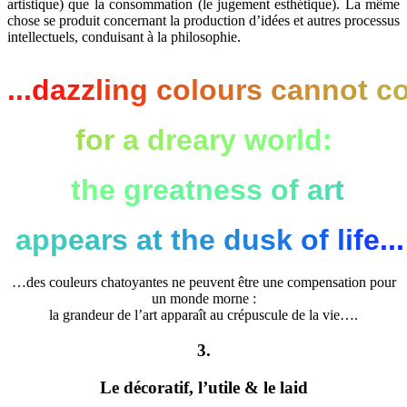
artistique) que la consommation (le jugement esthétique). La même
chose se produit concernant la production d’idées et autres processus
intellectuels, conduisant à la philosophie.
.
.
.
d
a
z
z
l
i
n
g
c
o
l
o
u
r
s
c
a
n
n
o
t
c
f
o
r
a
d
r
e
a
r
y
w
o
r
l
d
:
t
h
e
g
r
e
a
t
n
e
s
s
o
f
a
r
t
a
p
p
e
a
r
s
a
t
t
h
e
d
u
s
k
o
f
l
i
f
e
.
.
.
…des couleurs chatoyantes ne peuvent être une compensation pour
un monde morne :
la grandeur de l’art apparaît au crépuscule de la vie….
3.
Le décoratif, l’utile & le laid