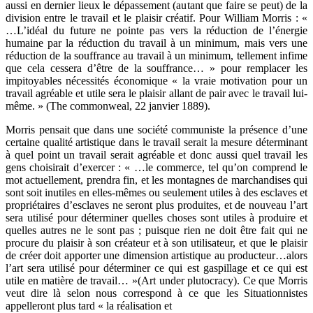
aussi en dernier lieux le dépassement (autant que faire se peut) de la
division entre le travail et le plaisir créatif. Pour William Morris : «
…L’idéal du future ne pointe pas vers la réduction de l’énergie
humaine par la réduction du travail à un minimum, mais vers une
réduction de la souffrance au travail à un minimum, tellement infime
que cela cessera d’être de la souffrance… » pour remplacer les
impitoyables nécessités économique « la vraie motivation pour un
travail agréable et utile sera le plaisir allant de pair avec le travail lui-
même. » (The commonweal, 22 janvier 1889).
Morris pensait que dans une société communiste la présence d’une
certaine qualité artistique dans le travail serait la mesure déterminant
à quel point un travail serait agréable et donc aussi quel travail les
gens choisirait d’exercer : « …le commerce, tel qu’on comprend le
mot actuellement, prendra fin, et les montagnes de marchandises qui
sont soit inutiles en elles-mêmes ou seulement utiles à des esclaves et
propriétaires d’esclaves ne seront plus produites, et de nouveau l’art
sera utilisé pour déterminer quelles choses sont utiles à produire et
quelles autres ne le sont pas ; puisque rien ne doit être fait qui ne
procure du plaisir à son créateur et à son utilisateur, et que le plaisir
de créer doit apporter une dimension artistique au producteur…alors
l’art sera utilisé pour déterminer ce qui est gaspillage et ce qui est
utile en matière de travail… »(Art under plutocracy). Ce que Morris
veut dire là selon nous correspond à ce que les Situationnistes
appelleront plus tard « la réalisation et