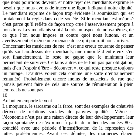
que nous pourrions devenir, et notre rejet des mendiants exprime le
besoin que nous avons de tracer une ligne indiquant notre dignité.
Le mendiant exprime de façon trop évidente la soumission qui est
brutalement la règle dans cette société. Si le mendiant est méprisé
c’est parce qu’il reflète de façon trop crue l’asservissement propre à
nous tous. Les mendiants sont à la fois un aspect de nous-mêmes, de
ce que l’on nous impose et contre quoi nous luttons, et un
avertissement et même une menace de ce qui pourrait nous arriver.
Concernant les musiciens de rue, c’est une erreur courante de penser
qu’ils sont au-dessus des mendiants, une minorité d’entre eux s’en
sort financièrement, le reste ne gagne que le minimum leur
permettant de survivre. Certains autres ne le font pas par obligation,
mais d’en l’espoir d’être « découvert », ce qui reste presque toujours
un mirage. D’autres voient cela comme une sorte d’entrainement
rémunéré. Probablement encore moins de musiciens de rue que
jamais peuvent faire de cela une source de rémunération à plein
temps. Ils ne sont pas
10
Autant en emporte le vent…
La moquerie, le sarcasme ou la farce, sont des exemples de créativité
dérivée de relations sociales de pauvres qualités. Même si
l’économie n’est pas une raison directe de leur développement, leur
façon spontanée de s’exprimer à partir du milieu des années 80 a
coïncidé avec une période d’intensification de la répression des
luttes prolétariennes. Avant ces défaites, les moqueries étaient