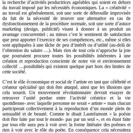
la recherche d’activités productrices agréables qui soient en dehors
du travail imposé par les nécessités économiques. La « créativité »
au travail est généralement, soit une sorte de débrouille improvisée
du fait de la nécessité de trouver une alternative en cas de
dysfonctionnement de la procédure normale, soit une sorte d’astuce
marketing (design, publicité) visant à donner à un produit un
avantage concurrentiel ; au mieux c’est le sentiment de satisfaction
que peut apporter l’exercice de ses compétences, etc., même si elles
sont appliquées à une tâche de peu d’intérêt ou d’utilité (au-delà de
l’obtention du salaire …). Mais rien de tout cela n’approche la joie
que pourraient procurer toutes les possibilités inhérentes à une
création et reproduction consciente de notre vie et environnement
collectif …possibilités qui existent quelque part hors des limites de
cette société.
C’est le rôle économique et social de l’artiste en tant que célébrité et
créateur spécialisé qui doit être attaqué, ainsi que les illusions que
cela nourrit. Un mouvement révolutionnaire devrait essayer de
retrouver l’unité perdue entre l’activité créatrice et la vie
quotidienne- avec laquelle personne ne serait « artiste » mais chacun
participerait collectivement à la reproduction d’un monde plein de
sensualité et de beauté. Comme le disait Lautréamont « la poésie
doit être faite par tout le monde- pas par un seul », et en étant faite
par tous elle aura peu à voir avec la forme littéraire des poèmes et
rien à voir avec le rôle du poète. En conséquence cela nécessitera