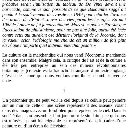
probable serait l’utilisation du tableau de De Vinci devant une
barricade, comme version possible de ce que Bakounine suggérait
pendant le soulèvement de Dresde en 1849 pour retarder l’avance
des armée de l’Etat et sauver des vies parmi les insurgés. En mai
1968 le Louvre ne fut jamais attaqué. Mais vous pouvez être sûr que
l’accusation de philistinisme, pour ne pas dire folie, aurait été jetée
contre ceux qui auraient osé détruire l’original de la Joconde, dont
la valeur selon l’idéologie marchande est un million de fois plus
élevé que n’importe quel individu interchangeable »
La culture est la marchandise qui nous vend l’économie marchande
dans son ensemble. Malgré cela, la critique de l’art et de la culture a
été très peu entreprise au sein des milieux révolutionnaires
britanniques [ce texte est la traduction française d’un texte anglais].
C’est cette lacune que nous voulons contribuer à combler avec ce
texte.
1
Un prisonnier qui ne peut voir le ciel depuis sa cellule peut peindre
sur un mur de celle-ci une scène représentant des oiseaux volant
dans des nuages avec un fond bleu pour représenter le ciel. Dans la
société dans son ensemble, l’art joue un rôle similaire ; ce qui nous
est refusé et paraît inatteignable est représenté dans le cadre d’une
peinture ou d’un écran de télévision.