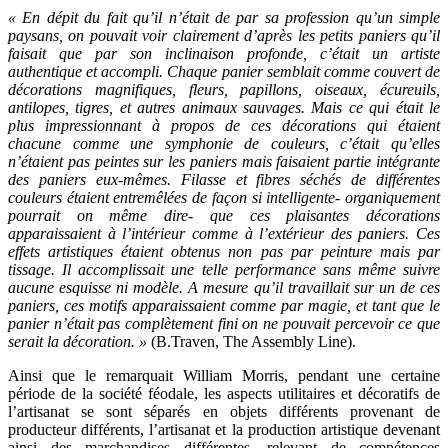
« En dépit du fait qu’il n’était de par sa profession qu’un simple
paysans, on pouvait voir clairement d’après les petits paniers qu’il
faisait que par son inclinaison profonde, c’était un artiste
authentique et accompli. Chaque panier semblait comme couvert de
décorations magnifiques, fleurs, papillons, oiseaux, écureuils,
antilopes, tigres, et autres animaux sauvages. Mais ce qui était le
plus impressionnant à propos de ces décorations qui étaient
chacune comme une symphonie de couleurs, c’était qu’elles
n’étaient pas peintes sur les paniers mais faisaient partie intégrante
des paniers eux-mêmes. Filasse et fibres séchés de différentes
couleurs étaient entremêlées de façon si intelligente- organiquement
pourrait on même dire- que ces plaisantes décorations
apparaissaient à l’intérieur comme à l’extérieur des paniers. Ces
effets artistiques étaient obtenus non pas par peinture mais par
tissage. Il accomplissait une telle performance sans même suivre
aucune esquisse ni modèle. A mesure qu’il travaillait sur un de ces
paniers, ces motifs apparaissaient comme par magie, et tant que le
panier n’était pas complètement fini on ne pouvait percevoir ce que
serait la décoration. »
(B.Traven, The Assembly Line).
Ainsi que le remarquait William Morris, pendant une certaine
période de la société féodale, les aspects utilitaires et décoratifs de
l’artisanat se sont séparés en objets différents provenant de
producteur différents, l’artisanat et la production artistique devenant
ainsi des marchandises différentes, relevant de compétences