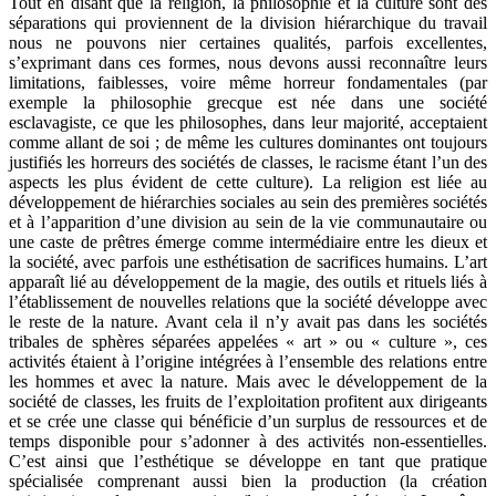
Tout en disant que la religion, la philosophie et la culture sont des
séparations qui proviennent de la division hiérarchique du travail
nous ne pouvons nier certaines qualités, parfois excellentes,
s’exprimant dans ces formes, nous devons aussi reconnaître leurs
limitations, faiblesses, voire même horreur fondamentales (par
exemple la philosophie grecque est née dans une société
esclavagiste, ce que les philosophes, dans leur majorité, acceptaient
comme allant de soi ; de même les cultures dominantes ont toujours
justifiés les horreurs des sociétés de classes, le racisme étant l’un des
aspects les plus évident de cette culture). La religion est liée au
développement de hiérarchies sociales au sein des premières sociétés
et à l’apparition d’une division au sein de la vie communautaire ou
une caste de prêtres émerge comme intermédiaire entre les dieux et
la société, avec parfois une esthétisation de sacrifices humains. L’art
apparaît lié au développement de la magie, des outils et rituels liés à
l’établissement de nouvelles relations que la société développe avec
le reste de la nature. Avant cela il n’y avait pas dans les sociétés
tribales de sphères séparées appelées « art » ou « culture », ces
activités étaient à l’origine intégrées à l’ensemble des relations entre
les hommes et avec la nature. Mais avec le développement de la
société de classes, les fruits de l’exploitation profitent aux dirigeants
et se crée une classe qui bénéficie d’un surplus de ressources et de
temps disponible pour s’adonner à des activités non-essentielles.
C’est ainsi que l’esthétique se développe en tant que pratique
spécialisée comprenant aussi bien la production (la création