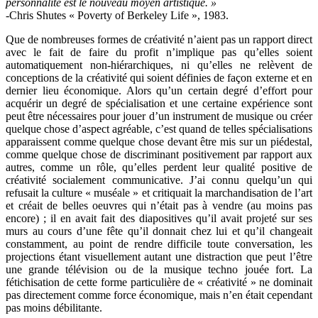
personnalité est le nouveau moyen artistique. »
-Chris Shutes « Poverty of Berkeley Life », 1983.
Que de nombreuses formes de créativité n’aient pas un rapport direct
avec le fait de faire du profit n’implique pas qu’elles soient
automatiquement non-hiérarchiques, ni qu’elles ne relèvent de
conceptions de la créativité qui soient définies de façon externe et en
dernier lieu économique. Alors qu’un certain degré d’effort pour
acquérir un degré de spécialisation et une certaine expérience sont
peut être nécessaires pour jouer d’un instrument de musique ou créer
quelque chose d’aspect agréable, c’est quand de telles spécialisations
apparaissent comme quelque chose devant être mis sur un piédestal,
comme quelque chose de discriminant positivement par rapport aux
autres, comme un rôle, qu’elles perdent leur qualité positive de
créativité socialement communicative. J’ai connu quelqu’un qui
refusait la culture « muséale » et critiquait la marchandisation de l’art
et créait de belles oeuvres qui n’était pas à vendre (au moins pas
encore) ; il en avait fait des diapositives qu’il avait projeté sur ses
murs au cours d’une fête qu’il donnait chez lui et qu’il changeait
constamment, au point de rendre difficile toute conversation, les
projections étant visuellement autant une distraction que peut l’être
une grande télévision ou de la musique techno jouée fort. La
fétichisation de cette forme particulière de « créativité » ne dominait
pas directement comme force économique, mais n’en était cependant
pas moins débilitante.