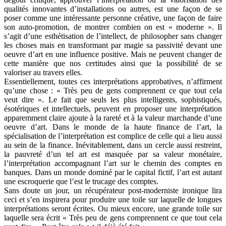
qualités innovantes d’installations ou autres, est une façon de se
poser comme une intéressante personne créative, une façon de faire
son auto-promotion, de montrer combien on est « moderne ». Il
s’agit d’une esthétisation de l’intellect, de philosopher sans changer
les choses mais en transformant par magie sa passivité devant une
oeuvre d’art en une influence positive. Mais ne peuvent changer de
cette manière que nos certitudes ainsi que la possibilité de se
valoriser au travers elles.
Essentiellement, toutes ces interprétations approbatives, n’affirment
qu’une chose : « Très peu de gens comprennent ce que tout cela
veut dire ». Le fait que seuls les plus intelligents, sophistiqués,
ésotériques et intellectuels, peuvent en proposer une interprétation
apparemment claire ajoute à la rareté et à la valeur marchande d’une
oeuvre d’art. Dans le monde de la haute finance de l’art, la
spécialisation de l’interprétation est complice de celle qui a lieu aussi
au sein de la finance. Inévitablement, dans un cercle aussi restreint,
la pauvreté d’un tel art est masquée par sa valeur monétaire,
l’interprétation accompagnant l’art sur le chemin des comptes en
banques. Dans un monde dominé par le capital fictif, l’art est autant
une escroquerie que l’est le trucage des comptes.
Sans doute un jour, un récupérateur post-moderniste ironique lira
ceci et s’en inspirera pour produire une toile sur laquelle de longues
interprétations seront écrites. Ou mieux encore, une grande toile sur
laquelle sera écrit « Très peu de gens comprennent ce que tout cela