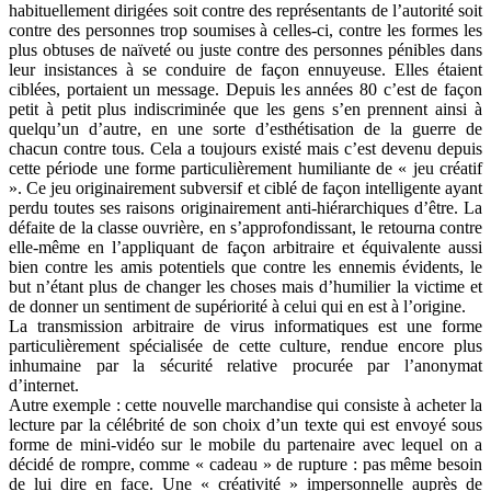
habituellement dirigées soit contre des représentants de l’autorité soit
contre des personnes trop soumises à celles-ci, contre les formes les
plus obtuses de naïveté ou juste contre des personnes pénibles dans
leur insistances à se conduire de façon ennuyeuse. Elles étaient
ciblées, portaient un message. Depuis les années 80 c’est de façon
petit à petit plus indiscriminée que les gens s’en prennent ainsi à
quelqu’un d’autre, en une sorte d’esthétisation de la guerre de
chacun contre tous. Cela a toujours existé mais c’est devenu depuis
cette période une forme particulièrement humiliante de « jeu créatif
». Ce jeu originairement subversif et ciblé de façon intelligente ayant
perdu toutes ses raisons originairement anti-hiérarchiques d’être. La
défaite de la classe ouvrière, en s’approfondissant, le retourna contre
elle-même en l’appliquant de façon arbitraire et équivalente aussi
bien contre les amis potentiels que contre les ennemis évidents, le
but n’étant plus de changer les choses mais d’humilier la victime et
de donner un sentiment de supériorité à celui qui en est à l’origine.
La transmission arbitraire de virus informatiques est une forme
particulièrement spécialisée de cette culture, rendue encore plus
inhumaine par la sécurité relative procurée par l’anonymat
d’internet.
Autre exemple : cette nouvelle marchandise qui consiste à acheter la
lecture par la célébrité de son choix d’un texte qui est envoyé sous
forme de mini-vidéo sur le mobile du partenaire avec lequel on a
décidé de rompre, comme « cadeau » de rupture : pas même besoin
de lui dire en face. Une « créativité » impersonnelle auprès de