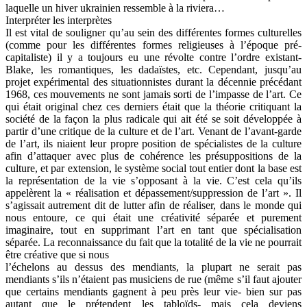
laquelle un hiver ukrainien ressemble à la riviera…
Interpréter les interprètes
Il est vital de souligner qu’au sein des différentes formes culturelles
(comme pour les différentes formes religieuses à l’époque pré-
capitaliste) il y a toujours eu une révolte contre l’ordre existant-
Blake, les romantiques, les dadaïstes, etc. Cependant, jusqu’au
projet expérimental des situationnistes durant la décennie précédant
1968, ces mouvements ne sont jamais sorti de l’impasse de l’art. Ce
qui était original chez ces derniers était que la théorie critiquant la
société de la façon la plus radicale qui ait été se soit développée à
partir d’une critique de la culture et de l’art. Venant de l’avant-garde
de l’art, ils niaient leur propre position de spécialistes de la culture
afin d’attaquer avec plus de cohérence les présuppositions de la
culture, et par extension, le système social tout entier dont la base est
la représentation de la vie s’opposant à la vie. C’est cela qu’ils
appelèrent la « réalisation et dépassement/suppression de l’art ». Il
s’agissait autrement dit de lutter afin de réaliser, dans le monde qui
nous entoure, ce qui était une créativité séparée et purement
imaginaire, tout en supprimant l’art en tant que spécialisation
séparée. La reconnaissance du fait que la totalité de la vie ne pourrait
être créative que si nous
l’échelons au dessus des mendiants, la plupart ne serait pas
mendiants s’ils n’étaient pas musiciens de rue (même s’il faut ajouter
que certains mendiants gagnent à peu près leur vie- bien sur pas
autant que le prétendent les tabloïds- mais cela deviens