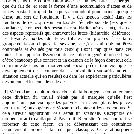
base et dans une confrontation avec ses limites. Elles n’émergent
que du fait de, et sous la forme d’une accumulation d’actes et de
forces existant au quotidien qui s’accumulent pour former quelque
chose qui sort de l’ordinaire. Il y a des aspects positif dans les
traditions de ceux qui sont en bas de l’échelle sociale (tels que la
confiance, le respect, des réseaux de solidarité pré-existant), et aussi
des aspects répressifs qui entravent les luttes (hiérarchie, déférence,
les loyautés rigides de types tribales ou propres à certains
groupements ou cliques, le sexisme, etc.,) et qui doivent êtres
confrontés et évalués par tous ceux qui sont impliqués dans ces
luttes. Un approfondissement de ce tableau général nécessiterait
d’être beaucoup plus concret et un examen de la façon dont tout cela
se manifeste dans un mouvement social précis (par exemple le
développement de la culture dans la révolution sud-africaine et la
situation actuelle qui en résulte) ou dans les expériences particulières
des auteurs et lecteurs de ce texte.
[
3
] Même dans la culture des débuts de la bourgeoisie ou antérieure
cette division du travail n’était pas si marquée qu’elle l’est
aujourd’hui : par exemple les pauvres assistaient (dans les places
bon marché) aux opéras de Mozart et chantaient les airs connus. Si
cela arrivait aujourd’hui cela serait un scandale, susceptible de
donner un arrêt cardiaque à Pavarotti. Bien sûr l’opéra pourrait se
réformer de cette façon, en se débarrassant des contraintes
actuellement propre à la musique classique. Cette atmosphère