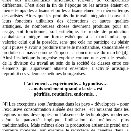
différentes. C’est alors la fin de l’époque ou les artistes étaient en
même temps des artisans et ou les artisans étaient en mêmes temps
des artistes. Alors que les produits du travail intégraient souvent à
leurs fonctions utilitaires des décorations et autres qualités
artistiques, de nombreuses choses devinrent produites pour un
usage, soit fonctionnel, soit esthétique. Le mode de production
capitaliste a intégré une forme esthétique à la marchandise, qui
valorise celui qui la possède, sans que cela ne participe au plaisir
qu’il puisse y avoir a produire une telle marchandise, standardisée et
produite en masse comme l’impose la concurrence du marché [
4
].
Ainsi l’esthétique bourgeoise exprime comme une vertu le résultat
de la division du travail au sein de la société de classes entre ces
éléments qui auparavant allaient ensemble. L’activité artistique
reproduit ces valeurs esthétiques bourgeoises.
L’art émeut …expérimente… hypnotise….
…mais seulement quand « la vie » est
pétrifiée, routinière, endormie…
[
4
] Les exceptions sont l’artisanat dans les pays « développés » pour
l’exclusive consommation aliénée des riches –et l’artisanat dans les
régions moins développés ou l’absence de technologies modernes
et/ou la pauvreté implique l’utilisation de méthodes plus
traditionnelles. Mais mêmes alors la production artisanale prend une
tournure moderne, par exemple le recyclage de canettes dans la