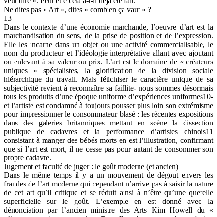
veut dire ». Peut être cela a-t-il déjà été fait.
Ne dites pas « Art », dites « combien ça vaut » ?
13
Dans le contexte d’une économie marchande, l’oeuvre d’art est la
marchandisation du sens, de la prise de position et de l’expression.
Elle les incarne dans un objet ou une activité commercialisable, le
nom du producteur et l’idéologie interprétative allant avec ajoutant
ou enlevant à sa valeur ou prix. L’art est le domaine de « créateurs
uniques » spécialistes, la glorification de la division sociale
hiérarchique du travail. Mais fétichiser le caractère unique de sa
subjectivité revient à reconnaître sa faillite- nous sommes désormais
tous les produits d’une époque uniforme d’expériences uniformes10-
et l’artiste est condamné à toujours pousser plus loin son extrémisme
pour impressionner le consommateur blasé : les récentes expositions
dans des galeries britanniques mettant en scène la dissection
publique de cadavres et la performance d’artistes chinois11
consistant à manger des bébés morts en est l’illustration, confirmant
que si l’art est mort, il ne cesse pas pour autant de consommer son
propre cadavre.
Jugement et faculté de juger : le goût moderne (et ancien)
Dans le même temps il y a un mouvement de dégout envers les
fraudes de l’art moderne qui cependant n’arrive pas à saisir la nature
de cet art qu’il critique et se réduit ainsi à n’être qu’une querelle
superficielle sur le goût. L’exemple en est donné avec la
dénonciation par l’ancien ministre des Arts Kim Howell du «