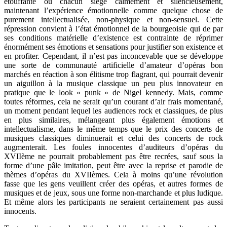
étouffante ou chacun siège calmement et silencieusement,
maintenant l’expérience émotionnelle comme quelque chose de
purement intellectualisée, non-physique et non-sensuel. Cette
répression convient à l’état émotionnel de la bourgeoisie qui de par
ses conditions matérielle d’existence est contrainte de réprimer
énormément ses émotions et sensations pour justifier son existence et
en profiter. Cependant, il n’est pas inconcevable que se développe
une sorte de communauté artificielle d’amateur d’opéras bon
marchés en réaction à son élitisme trop flagrant, qui pourrait devenir
un aiguillon à la musique classique un peu plus innovateur en
pratique que le look « punk » de Nigel kennedy. Mais, comme
toutes réformes, cela ne serait qu’un courant d’air frais momentané,
un moment pendant lequel les audiences rock et classiques, de plus
en plus similaires, mélangeant plus également émotions et
intellectualisme, dans le même temps que le prix des concerts de
musiques classiques diminuerait et celui des concerts de rock
augmenterait. Les foules innocentes d’auditeurs d’opéras du
XVIIème ne pourrait probablement pas être recrées, sauf sous la
forme d’une pâle imitation, peut être avec la reprise et parodie de
thèmes d’opéras du XVIIèmes. Cela à moins qu’une révolution
fasse que les gens veuillent créer des opéras, et autres formes de
musiques et de jeux, sous une forme non-marchande et plus ludique.
Et même alors les participants ne seraient certainement pas aussi
innocents.