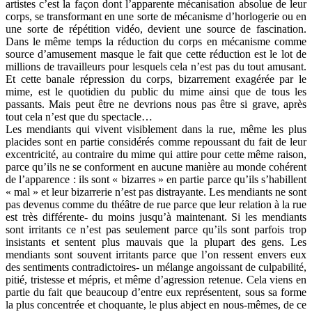
artistes c’est la façon dont l’apparente mécanisation absolue de leur
corps, se transformant en une sorte de mécanisme d’horlogerie ou en
une sorte de répétition vidéo, devient une source de fascination.
Dans le même temps la réduction du corps en mécanisme comme
source d’amusement masque le fait que cette réduction est le lot de
millions de travailleurs pour lesquels cela n’est pas du tout amusant.
Et cette banale répression du corps, bizarrement exagérée par le
mime, est le quotidien du public du mime ainsi que de tous les
passants. Mais peut être ne devrions nous pas être si grave, après
tout cela n’est que du spectacle…
Les mendiants qui vivent visiblement dans la rue, même les plus
placides sont en partie considérés comme repoussant du fait de leur
excentricité, au contraire du mime qui attire pour cette même raison,
parce qu’ils ne se conforment en aucune manière au monde cohérent
de l’apparence : ils sont « bizarres » en partie parce qu’ils s’habillent
« mal » et leur bizarrerie n’est pas distrayante. Les mendiants ne sont
pas devenus comme du théâtre de rue parce que leur relation à la rue
est très différente- du moins jusqu’à maintenant. Si les mendiants
sont irritants ce n’est pas seulement parce qu’ils sont parfois trop
insistants et sentent plus mauvais que la plupart des gens. Les
mendiants sont souvent irritants parce que l’on ressent envers eux
des sentiments contradictoires- un mélange angoissant de culpabilité,
pitié, tristesse et mépris, et même d’agression retenue. Cela viens en
partie du fait que beaucoup d’entre eux représentent, sous sa forme
la plus concentrée et choquante, le plus abject en nous-mêmes, de ce