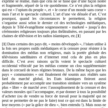
exprime se réalise, mais que cela ne se fasse que d’une façon isolée
et fragmentée, séparé de la vie quotidienne. Ce n’est plus la religion
qui est « l’opium du peuple », et « le coeur d’un monde sans coeur »
mais l’art et le spectacle culturel. L’art d’une vie dénuée d’art. C’est
pourquoi, quand les circonstances le permettent, la religion
s’organise aussi selon le dernier cri des technologies médiatiques,
depuis le Télé-évangélisme soigneusement « marketé » jusqu’à des
cérémonies religieuses toujours plus théâtralisées, en passant par les
chaines de télévision et les radios islamiques, etc.[
1
]
[
1
] Dans certains des pays dit, « moins développés », l’islam utilise à
la fois ses propres outils médiatiques et la censure pour résister à la
domination des médias non religieux, mais la portée globale des
télévisions satellitaires et d’internet rend cela de plus en plus
difficile. C’est avec raisons qu’ils voient le spectacle culturel
occidental véhiculé par les médias comme un clou supplémentaire
dans le cercueil de leurs régimes brutaux. De la même façon que les
pays « communistes » ont finalement été soumis aux réalités sans
fard du marché global, les Etats islamiques finiront aussi
probablement par accomplir une transition similaire vers un système
plus « libre » de marché avec l’assouplissement de la censure et des
valeurs morales qui l’accompagne, et par donner à tous la possibilité
d’acheter (ou de vendre sa force de travail pour la majorité qui ne
peut se permettre de ne pas le faire) tout ce qui est dans la limite de
leur moyens (« par la grâce de dieu », bien entendu !). Mais nous ne