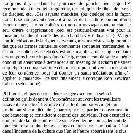
bourgeois il y a dans les journaux de gauche une page TV
recommandant tel ou tel programme, des critiques de films, de livres,
de disques, etc…Ces savants marxistes (ou quelque soit la façon
dont ils se conçoivent) tendent à traiter de la culture comme d’une
forme neutre, la « radicalité » ou non du message contenu étant le
seul critère d’appréciation (ceci est particulièrement vrai pour la
musique, la plus illusoire des marchandises « radicales »). Malgré
leur fétichisation de la rigueur des catégories marxistes ils ignorent le
fait que les formes culturelles dominantes sont aussi marchandes [
6
]
et que le culte des célébrités est une manifestation supplémentaire
des rapports hiérarchiques (une telle ignorance complaisante a même
conduit un anarchiste à demander à un meeting de Reclaim the street
si quelqu’un connaissait une célébrité qui pourrait venir parler à une
de leur conférence, pour lui donner un statut médiatique afin d’«
appâter le chalands», -ce sera finalement le comique Rob Newman
qui sera sélectionné).
[
5
] Il ne s’agit pas de considérer les gens seulement selon la
définition qu’ils donnent d’eux-mêmes : souvent les travailleurs
essayent de mettre à l’écart ce qu’ils font pour survivre (et qui
produit aussi leur aliénation), parce que c’est par leur consommation
que beaucoup se considèrent comme des individus. Il est essentiel de
comprendre la lutte contre cette société en terme non seulement de
lutte contre sa production mais aussi contre sa consommation. C’est
dans l’industrie de la culture que l’un et l’autre apparaissent le plus