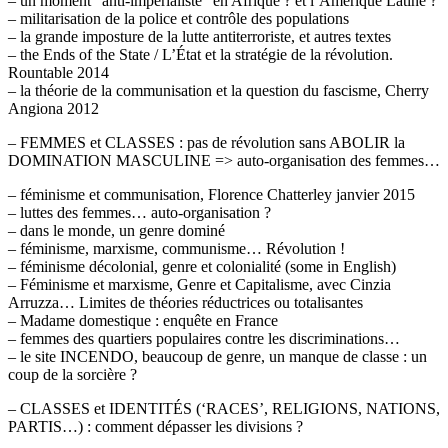
– un moment “anti-impérialiste” en Afrique ? et l’Amérique Latine ?
– militarisation de la police et contrôle des populations
– la grande imposture de la lutte antiterroriste, et autres textes
– the Ends of the State / L’État et la stratégie de la révolution.
Rountable 2014
– la théorie de la communisation et la question du fascisme, Cherry
Angiona 2012
– FEMMES et CLASSES : pas de révolution sans ABOLIR la
DOMINATION MASCULINE => auto-organisation des femmes…
– féminisme et communisation, Florence Chatterley janvier 2015
– luttes des femmes… auto-organisation ?
– dans le monde, un genre dominé
– féminisme, marxisme, communisme… Révolution !
– féminisme décolonial, genre et colonialité (some in English)
– Féminisme et marxisme, Genre et Capitalisme, avec Cinzia
Arruzza… Limites de théories réductrices ou totalisantes
– Madame domestique : enquête en France
– femmes des quartiers populaires contre les discriminations…
– le site INCENDO, beaucoup de genre, un manque de classe : un
coup de la sorcière ?
– CLASSES et IDENTITÉS (‘RACES’, RELIGIONS, NATIONS,
PARTIS…) : comment dépasser les divisions ?