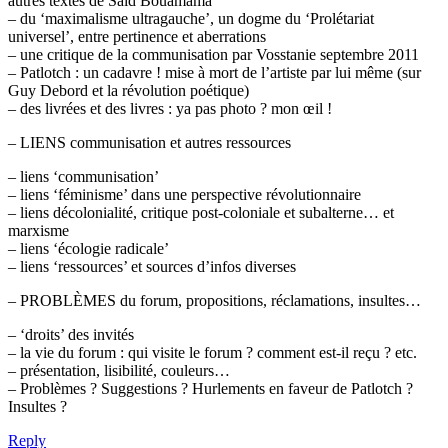
autres textes de Saïd Bouamama
– du ‘maximalisme ultragauche’, un dogme du ‘Prolétariat
universel’, entre pertinence et aberrations
– une critique de la communisation par Vosstanie septembre 2011
– Patlotch : un cadavre ! mise à mort de l’artiste par lui même (sur
Guy Debord et la révolution poétique)
– des livrées et des livres : ya pas photo ? mon œil !
– LIENS communisation et autres ressources
– liens ‘communisation’
– liens ‘féminisme’ dans une perspective révolutionnaire
– liens décolonialité, critique post-coloniale et subalterne… et
marxisme
– liens ‘écologie radicale’
– liens ‘ressources’ et sources d’infos diverses
– PROBLÈMES du forum, propositions, réclamations, insultes…
– ‘droits’ des invités
– la vie du forum : qui visite le forum ? comment est-il reçu ? etc.
– présentation, lisibilité, couleurs…
– Problèmes ? Suggestions ? Hurlements en faveur de Patlotch ?
Insultes ?
Reply