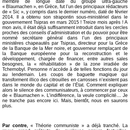
membre de longue date du groupe ultra-gauche
« Blaumachen », en Grèce, fut l’un des principaux rédacteurs
de « Sic », y compris dans le dernier numéro, daté de février
2014. Il a obtenu son strapontin sous-ministériel dans le
gouvernement Tsipras en mars 2015 ! Treize mois après ! A
mon avis, il était déjà suffisamment introduit dans les cercles
proches des conseils d’administration et du pouvoir pour être
nommé secrétaire général dans l’un des principaux
ministères chapeautés par Tsipras, directeur pour la Grèce
de la Banque de la Mer noire, et gouverneur remplaçant de
la Banque européenne pour la reconstruction et le
développement, chargée de financer, entre autres sales
besognes, la « réhabilitation » de la zone irradiée de
Tchernobyl. Personne n’accède à de telles fonctions du jour
au lendemain. Les coups de baguette magique qui
transforment illico des citrouilles en carrosses n’existent pas
dans le monde du capital et de l’État. Comment expliquer
alors le silence des communisateurs, à commencer par ceux
de « Blaumachen ». L’indifférence, la veule complicité… Je
ne tranche pas encore ici. Mais, bientôt, nous en saurons
plus.
Par contre,
« Théorie communiste » a déjà tranché. La