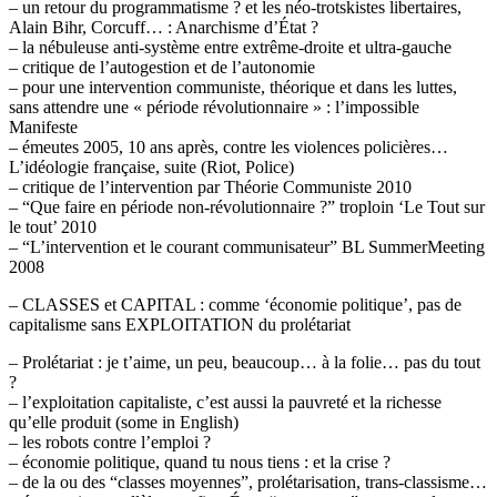
– un retour du programmatisme ? et les néo-trotskistes libertaires,
Alain Bihr, Corcuff… : Anarchisme d’État ?
– la nébuleuse anti-système entre extrême-droite et ultra-gauche
– critique de l’autogestion et de l’autonomie
– pour une intervention communiste, théorique et dans les luttes,
sans attendre une « période révolutionnaire » : l’impossible
Manifeste
– émeutes 2005, 10 ans après, contre les violences policières…
L’idéologie française, suite (Riot, Police)
– critique de l’intervention par Théorie Communiste 2010
– “Que faire en période non-révolutionnaire ?” troploin ‘Le Tout sur
le tout’ 2010
– “L’intervention et le courant communisateur” BL SummerMeeting
2008
– CLASSES et CAPITAL : comme ‘économie politique’, pas de
capitalisme sans EXPLOITATION du prolétariat
– Prolétariat : je t’aime, un peu, beaucoup… à la folie… pas du tout
?
– l’exploitation capitaliste, c’est aussi la pauvreté et la richesse
qu’elle produit (some in English)
– les robots contre l’emploi ?
– économie politique, quand tu nous tiens : et la crise ?
– de la ou des “classes moyennes”, prolétarisation, trans-classisme…