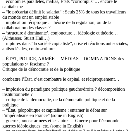
– économies parallèles, mafias, États “corrompus”… encore le
capitalisme
– “le précariat définit le salariat” : Seuls 25% de tous les travailleurs
du monde ont un emploi stable
– implication réciproque : Théorie de la régulation, ou de la
collaboration des classes ?
– ‘structure à dominante’, conjoncture… idéologie et théorie…
(Althusser, Stuart Hall…)
– ruptures dans “la société capitaliste”, crise et réactions antisociales,
antisociétales, contre-culture…
– ÉTAT, POLICE, ARMÉE… MÉDIAS = DOMINATIONS des
populations :> fascisme ?
Critique de la démocratie et de la politique
combattre l’État, c’est combattre le capital, et réciproquement…
– implosion du paradigme politique gauche/droite ? décomposition
institutionnelle ?
– critique de la démocratie, de la démocratie politique et de la
politique
– “État, géopolitique et capitalisme : entamer le débat sur
l’impérialisme en France” (some in English)
– guerres, «nos» armées et les autres… Guerre pour l’économie…
guerres idéologiques, etc. (some in English)