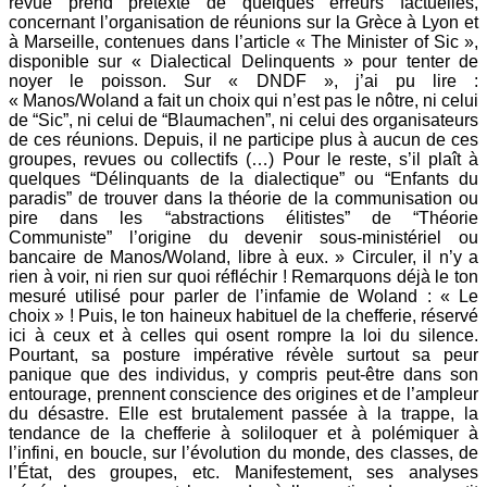
revue prend prétexte de quelques erreurs factuelles,
concernant l’organisation de réunions sur la Grèce à Lyon et
à Marseille, contenues dans l’article « The Minister of Sic »,
disponible sur « Dialectical Delinquents » pour tenter de
noyer le poisson. Sur « DNDF », j’ai pu lire :
« Manos/Woland a fait un choix qui n’est pas le nôtre, ni celui
de “Sic”, ni celui de “Blaumachen”, ni celui des organisateurs
de ces réunions. Depuis, il ne participe plus à aucun de ces
groupes, revues ou collectifs (…) Pour le reste, s’il plaît à
quelques “Délinquants de la dialectique” ou “Enfants du
paradis” de trouver dans la théorie de la communisation ou
pire dans les “abstractions élitistes” de “Théorie
Communiste” l’origine du devenir sous-ministériel ou
bancaire de Manos/Woland, libre à eux. » Circuler, il n’y a
rien à voir, ni rien sur quoi réfléchir ! Remarquons déjà le ton
mesuré utilisé pour parler de l’infamie de Woland : « Le
choix » ! Puis, le ton haineux habituel de la chefferie, réservé
ici à ceux et à celles qui osent rompre la loi du silence.
Pourtant, sa posture impérative révèle surtout sa peur
panique que des individus, y compris peut-être dans son
entourage, prennent conscience des origines et de l’ampleur
du désastre. Elle est brutalement passée à la trappe, la
tendance de la chefferie à soliloquer et à polémiquer à
l’infini, en boucle, sur l’évolution du monde, des classes, de
l’État, des groupes, etc. Manifestement, ses analyses