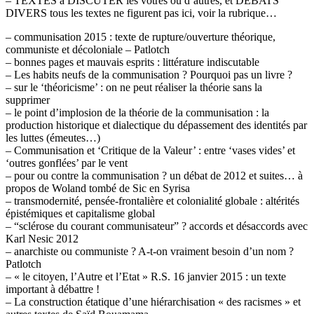
– TEXTES à DISCUTER les vôtres ou d’autres, et DÉBATS
DIVERS tous les textes ne figurent pas ici, voir la rubrique…
– communisation 2015 : texte de rupture/ouverture théorique,
communiste et décoloniale – Patlotch
– bonnes pages et mauvais esprits : littérature indiscutable
– Les habits neufs de la communisation ? Pourquoi pas un livre ?
– sur le ‘théoricisme’ : on ne peut réaliser la théorie sans la
supprimer
– le point d’implosion de la théorie de la communisation : la
production historique et dialectique du dépassement des identités par
les luttes (émeutes…)
– Communisation et ‘Critique de la Valeur’ : entre ‘vases vides’ et
‘outres gonflées’ par le vent
– pour ou contre la communisation ? un débat de 2012 et suites… à
propos de Woland tombé de Sic en Syrisa
– transmodernité, pensée-frontalière et colonialité globale : altérités
épistémiques et capitalisme global
– “sclérose du courant communisateur” ? accords et désaccords avec
Karl Nesic 2012
– anarchiste ou communiste ? A-t-on vraiment besoin d’un nom ?
Patlotch
– « le citoyen, l’Autre et l’Etat » R.S. 16 janvier 2015 : un texte
important à débattre !
– La construction étatique d’une hiérarchisation « des racismes » et