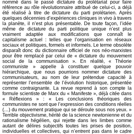
nommé dans le passé dictature du prolétariat pour faire
référence au rôle révolutionnaire attribué de celui-ci, a déjà
été réalisé à titre de dictature du parti prolétarien. Après
quelques décennies d’expériences cliniques in vivo à travers
la planète, il n’est plus présentable. De toute façon, l’idée
même de dictature du parti politique unique n’est plus
vraiment adaptée aux modifications que connaît le
capitalisme actuel : telles que l’organisation en réseaux
sociaux et politiques, formels et informels. Le terme obsolète
disparaît donc du dictionnaire officiel de nos néo-marxistes
pour être remplacé par celui de « dictature du mouvement
social de la communisation ». En réalité, « Théorie
communiste » appelle à constituer quelque pouvoir
hiérarchique, que nous pourrions nommer dictature des
communisateurs, au nom de leur prétendue capacité à
représenter l’ensemble de l’évolution historique, présentée
comme contraignante. La revue reprend à son compte la
formule scientiste de Marx du « Manifeste », déjà citée dans
« Réflexions » : « Les conclusions théoriques des
communistes ne sont que l’expression des conditions réelles
(…) du mouvement pratique qui se déroule sous nos yeux. »
Terrible objectivisme, hérité de la science newtonienne et du
rationalisme hégélien, qui rejette dans les limbes comme
autant de délires subjectifs toutes les prises de position,
individuelles et collectives, qui n’entrent pas dans le cadre