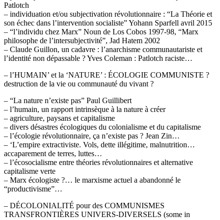
Patlotch
– individuation et/ou subjectivation révolutionnaire : “La Théorie et
son échec dans l’intervention socialiste” Yohann Sparfell avril 2015
– “l’individu chez Marx” Noun de Los Cobos 1997-98, “Marx
philosophe de l’intersubjectivité”, Jad Hatem 2002
– Claude Guillon, un cadavre : l’anarchisme communautariste et
l’identité non dépassable ? Yves Coleman : Patlotch raciste…
– l’HUMAIN’ et la ‘NATURE’ : ÉCOLOGIE COMMUNISTE ?
destruction de la vie ou communauté du vivant ?
– “La nature n’existe pas” Paul Guillibert
– l’humain, un rapport intrinsèque à la nature à créer
– agriculture, paysans et capitalisme
– divers désastres écologiques du colonialisme et du capitalisme
– l’écologie révolutionnaire, ça n’existe pas ? Jean Zin…
– ‘L’empire extractiviste. Vols, dette illégitime, malnutrition…
accaparement de terres, luttes…
– l’écosocialisme entre théories révolutionnaires et alternative
capitalisme verte
– Marx écologiste ?… le marxisme actuel a abandonné le
“productivisme”…
– DÉCOLONIALITÉ pour des COMMUNISMES
TRANSFRONTIÈRES UNIVERS-DIVERSELS (some in