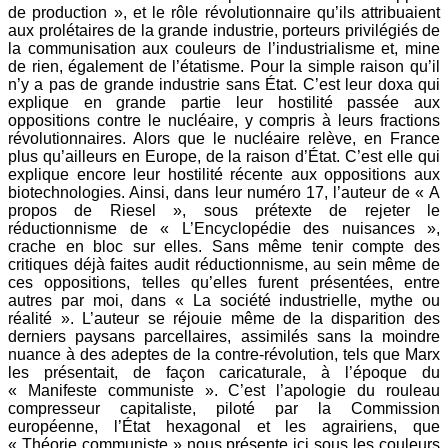
de production », et le rôle révolutionnaire qu’ils attribuaient
aux prolétaires de la grande industrie, porteurs privilégiés de
la communisation aux couleurs de l’industrialisme et, mine
de rien, également de l’étatisme. Pour la simple raison qu’il
n’y a pas de grande industrie sans État. C’est leur doxa qui
explique en grande partie leur hostilité passée aux
oppositions contre le nucléaire, y compris à leurs fractions
révolutionnaires. Alors que le nucléaire relève, en France
plus qu’ailleurs en Europe, de la raison d’État. C’est elle qui
explique encore leur hostilité récente aux oppositions aux
biotechnologies. Ainsi, dans leur numéro 17, l’auteur de « A
propos de Riesel », sous prétexte de rejeter le
réductionnisme de « L’Encyclopédie des nuisances »,
crache en bloc sur elles. Sans même tenir compte des
critiques déjà faites audit réductionnisme, au sein même de
ces oppositions, telles qu’elles furent présentées, entre
autres par moi, dans « La société industrielle, mythe ou
réalité ». L’auteur se réjouie même de la disparition des
derniers paysans parcellaires, assimilés sans la moindre
nuance à des adeptes de la contre-révolution, tels que Marx
les présentait, de façon caricaturale, à l’époque du
« Manifeste communiste ». C’est l’apologie du rouleau
compresseur capitaliste, piloté par la Commission
européenne, l’État hexagonal et les agrairiens, que
« Théorie communiste » nous présente ici sous les couleurs