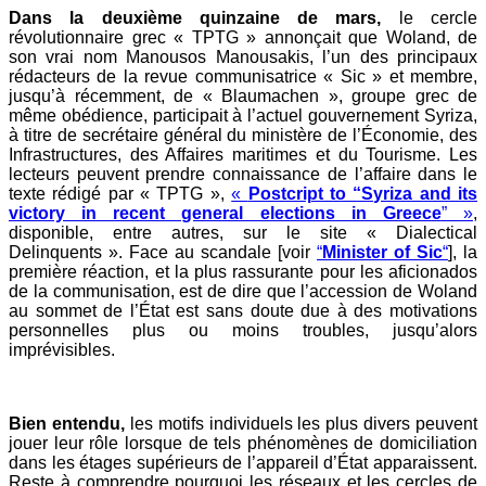
Dans la deuxième quinzaine de mars,
le cercle
révolutionnaire grec « TPTG » annonçait que Woland, de
son vrai nom Manousos Manousakis, l’un des principaux
rédacteurs de la revue communisatrice « Sic » et membre,
jusqu’à récemment, de « Blaumachen », groupe grec de
même obédience, participait à l’actuel gouvernement Syriza,
à titre de secrétaire général du ministère de l’Économie, des
Infrastructures, des Affaires maritimes et du Tourisme. Les
lecteurs peuvent prendre connaissance de l’affaire dans le
texte rédigé par « TPTG »,
«
Postcript to “Syriza and its
victory in recent general elections in Greece
” »
,
disponible, entre autres, sur le site « Dialectical
Delinquents ». Face au scandale [voir
“
Minister of Sic
“
], la
première réaction, et la plus rassurante pour les aficionados
de la communisation, est de dire que l’accession de Woland
au sommet de l’État est sans doute due à des motivations
personnelles plus ou moins troubles, jusqu’alors
imprévisibles.
Bien entendu,
les motifs individuels les plus divers peuvent
jouer leur rôle lorsque de tels phénomènes de domiciliation
dans les étages supérieurs de l’appareil d’État apparaissent.
Reste à comprendre pourquoi les réseaux et les cercles de