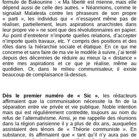
formule de Bakounine : « Ma liberté est mienne, mais elle
dépend aussi de celle des autres. » Néanmoins, comme le
signalait Malatesta contre les phraseurs de son propre
« parti », les individus qui « n’essayent même pas de
réaliser, partiellement, leurs aspirations anarchistes dans
leur propre vie » ne sont que des révolutionnaires en papier.
Au point d’entretenir n’importe quelles relations, d’accepter
n’importe quels travaux, etc. Y compris des positions et des
rôles dans la hiérarchie sociale et étatique. En ce qui me
concerne et sans faire de ma vie le modèle à suivre, j’ai tenté
depuis des décennies de réduire au mieux la « distance »
entre mes aspirations et ce que je réalise, même au
quotidien. Or, dans le milieu communisateur, il existe
beaucoup de complaisance là-dessus.
Dès le premier numéro de « Sic »,
les rédacteurs
affirmaient que la communisation nécessite la fin de la
séparation entre vie privée et vie publique. Noble intention
mais qui est régulièrement contredite, toujours au nom du
refus de l’alternativisme. Ainsi, je me rappelle des réunions
dans la région parisienne il y a plus de dix ans, auxquelles
assistaient des ténors de « Théorie communiste ». En
substance, ils affirmaient que « tant qu’il n’y aura pas de