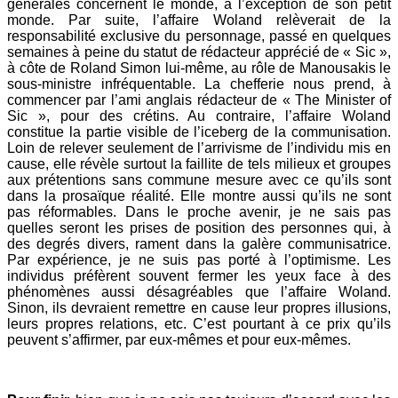
générales concernent le monde, à l’exception de son petit
monde. Par suite, l’affaire Woland relèverait de la
responsabilité exclusive du personnage, passé en quelques
semaines à peine du statut de rédacteur apprécié de « Sic »,
à côte de Roland Simon lui-même, au rôle de Manousakis le
sous-ministre infréquentable. La chefferie nous prend, à
commencer par l’ami anglais rédacteur de « The Minister of
Sic », pour des crétins. Au contraire, l’affaire Woland
constitue la partie visible de l’iceberg de la communisation.
Loin de relever seulement de l’arrivisme de l’individu mis en
cause, elle révèle surtout la faillite de tels milieux et groupes
aux prétentions sans commune mesure avec ce qu’ils sont
dans la prosaïque réalité. Elle montre aussi qu’ils ne sont
pas réformables. Dans le proche avenir, je ne sais pas
quelles seront les prises de position des personnes qui, à
des degrés divers, rament dans la galère communisatrice.
Par expérience, je ne suis pas porté à l’optimisme. Les
individus préfèrent souvent fermer les yeux face à des
phénomènes aussi désagréables que l’affaire Woland.
Sinon, ils devraient remettre en cause leur propres illusions,
leurs propres relations, etc. C’est pourtant à ce prix qu’ils
peuvent s’affirmer, par eux-mêmes et pour eux-mêmes.