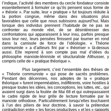
l’indique, l’activité des membres du cercle fondateur consiste
essentiellement à formuler ce qu’ils pensent sous forme de
« théorie ». Par suite, leur « pratique » fut toujours réduite à
la portion congrue, même dans des situations plus
favorables que celle que nous subissons aujourd’hui. Mais
lorsque des individus prennent l’habitude de ne pas se
confronter au monde réel, de se désintéresser des
confrontations qui apparaissent à leur insu, parfois presque
sous leur nez, leurs pensées finissent par tourner en rond
dans la camisole de force de l’idéologie. « Théorie
communiste » a d’ailleurs fini par « théoriser » là-dessus
aussi. Elle reprend à son compte pas mal d’idées du
philosophe marxiste-léniniste et structuraliste Althusser, y
compris celle de « pratique théorique ».
Plus largement, c’est l’ensemble des thèses de
« Théorie communiste » qui pose de sacrés problèmes.
Pendant des décennies, nos adeptes de la « pratique
théorique » furent imperméables, indifférents, voire hostiles à
presque toutes les idées, les conceptions, les luttes, etc., qui
avaient surgi dans la foulée de Mai 68 et qui outrepassaient
le cadre rigide de leur grille de lecture formatée par le
marxiste orthodoxe. Particulièrement lorsqu’elles touchaient
à l’un des piliers de leur doctrine, à savoir la prétendue
contradiction entre « les forces productives » et les « rapports