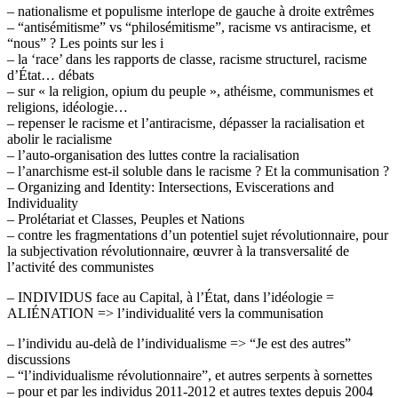
– nationalisme et populisme interlope de gauche à droite extrêmes
– “antisémitisme” vs “philosémitisme”, racisme vs antiracisme, et
“nous” ? Les points sur les i
– la ‘race’ dans les rapports de classe, racisme structurel, racisme
d’État… débats
– sur « la religion, opium du peuple », athéisme, communismes et
religions, idéologie…
– repenser le racisme et l’antiracisme, dépasser la racialisation et
abolir le racialisme
– l’auto-organisation des luttes contre la racialisation
– l’anarchisme est-il soluble dans le racisme ? Et la communisation ?
– Organizing and Identity: Intersections, Eviscerations and
Individuality
– Prolétariat et Classes, Peuples et Nations
– contre les fragmentations d’un potentiel sujet révolutionnaire, pour
la subjectivation révolutionnaire, œuvrer à la transversalité de
l’activité des communistes
– INDIVIDUS face au Capital, à l’État, dans l’idéologie =
ALIÉNATION => l’individualité vers la communisation
– l’individu au-delà de l’individualisme => “Je est des autres”
discussions
– “l’individualisme révolutionnaire”, et autres serpents à sornettes
– pour et par les individus 2011-2012 et autres textes depuis 2004