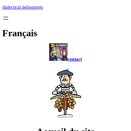
Skip
dialectical delinquents
to
content
Français
contact