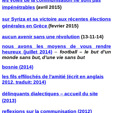
les voies de la communisation ne sont pas
impénétrables
(avril 2015)
sur Syriza et sa victoire aux récentes élections
générales en Grèce
(fevrier 2015)
aucun avenir sans une révolution
(
13-11-14)
nous avons les moyens de vous rendre
heureux (juillet 2014)
–
football – le but d’un
monde sans but, d’une vie sans but
bosnie (2014)
les fils effilochés de l’amitié
(écrit en anglais
2012, traduit: 2014)
délinquants dialectiques – accueil du site
(2013)
r
eflexions sur la communisation (2012)